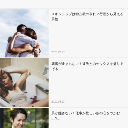
その他
スキンシップは独占欲の表れ？行動から見える
男性...
ドキドキ
仕事とキャリア
2023.02.27
特集
興奮が止まらない！彼氏とのセックスを盛り上
げる...
占い・診断
ファッション・美容
2020.04.23
グルメ
男が離さない！仕事が忙しい彼の心をつかむ
趣味・旅行
LIN...