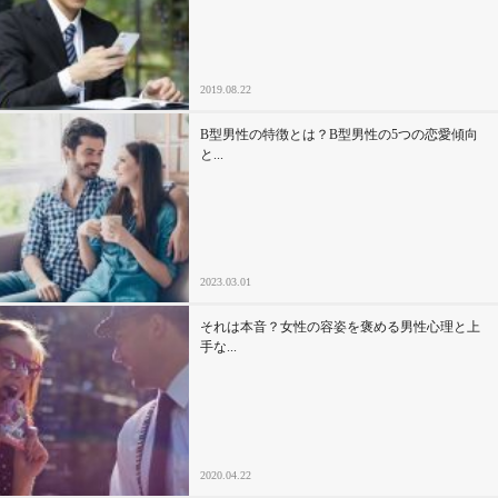
セックスライフ
不倫・だめ男
2019.08.22
感動
B型男性の特徴とは？B型男性の5つの恋愛傾向
と...
心の処方箋
カルチャー・トレンド・芸能
2023.03.01
驚き
それは本音？女性の容姿を褒める男性心理と上
手な...
2020.04.22