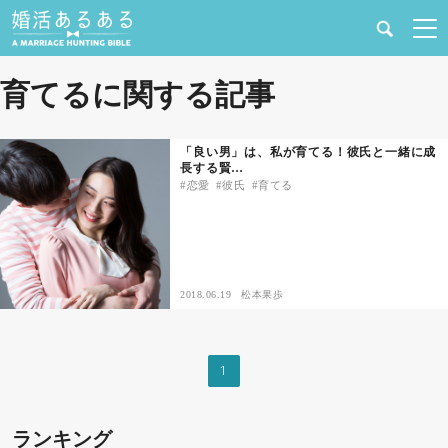
健康
育てるに関する記事
婚活と結婚
「良い男」は、私が育てる！彼氏と一緒に成
長する賢…
恋愛の悩み
恋愛
彼氏
育てる
出会い
合コン・街コン
2018.06.19
松本果歩
マッチングアプリ
1
結婚相談所
ランキング
あるある