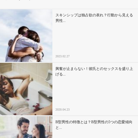
その他
スキンシップは独占欲の表れ？行動から見える
男性...
ドキドキ
仕事とキャリア
2023.02.27
特集
興奮が止まらない！彼氏とのセックスを盛り上
げる...
占い・診断
ファッション・美容
2020.04.23
グルメ
B型男性の特徴とは？B型男性の5つの恋愛傾向
趣味・旅行
と...