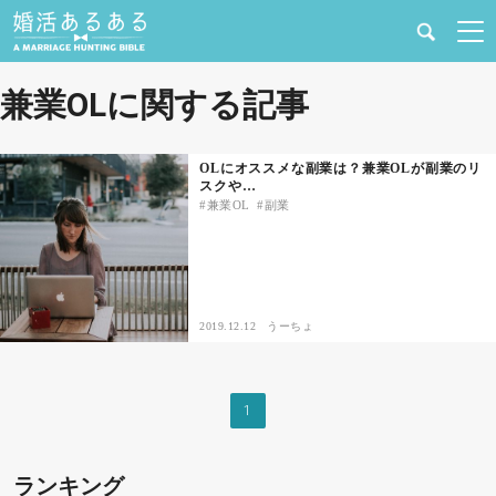
健康
兼業OLに関する記事
婚活と結婚
OLにオススメな副業は？兼業OLが副業のリ
スクや…
恋愛の悩み
兼業OL
副業
出会い
合コン・街コン
2019.12.12
うーちょ
マッチングアプリ
1
結婚相談所
ランキング
あるある