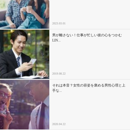
セックスライフ
不倫・だめ男
2023.03.01
感動
男が離さない！仕事が忙しい彼の心をつかむ
LIN...
心の処方箋
カルチャー・トレンド・芸能
2019.08.22
驚き
それは本音？女性の容姿を褒める男性心理と上
手な...
2020.04.22