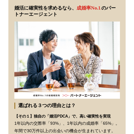
婚活に確実性を求めるなら、
成婚率No.1
のパー
※
トナーエージェント
選ばれる３つの理由とは？
【その１】独自の「婚活PDCA」で、高い確実性を実現
1年以内の交際率「93%」、1年以内の成婚率「65%」。
年間で30万件以上の出会いの機会が生まれています。