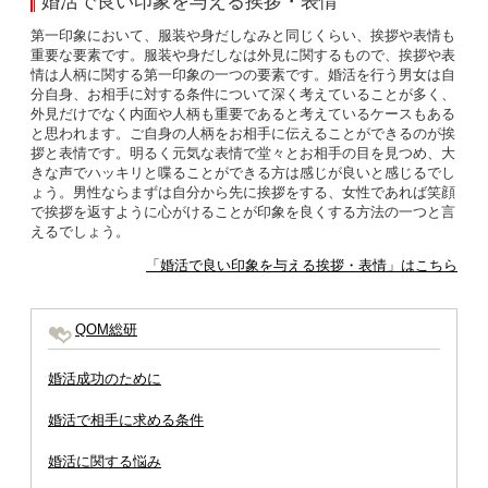
婚活で良い印象を与える挨拶・表情
第一印象において、服装や身だしなみと同じくらい、挨拶や表情も
重要な要素です。服装や身だしなは外見に関するもので、挨拶や表
情は人柄に関する第一印象の一つの要素です。婚活を行う男女は自
分自身、お相手に対する条件について深く考えていることが多く、
外見だけでなく内面や人柄も重要であると考えているケースもある
と思われます。ご自身の人柄をお相手に伝えることができるのが挨
拶と表情です。明るく元気な表情で堂々とお相手の目を見つめ、大
きな声でハッキリと喋ることができる方は感じが良いと感じるでし
ょう。男性ならまずは自分から先に挨拶をする、女性であれば笑顔
で挨拶を返すように心がけることが印象を良くする方法の一つと言
えるでしょう。
「婚活で良い印象を与える挨拶・表情」はこちら
QOM総研
婚活成功のために
婚活で相手に求める条件
婚活に関する悩み