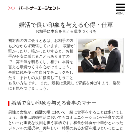
婚活で良い印象を与える心得・仕草
お相手に本音を言える環境づくりを
初対面の方に会うときは、お相手の方
も少なからず緊張しています。 表情が
堅かったり、暗かったりすると、お相
手が不安に感じることもありますの
で、雰囲気を明るくし、相手に本音を
言える環境づくりを心がけましょう。
事前に鏡を使って自分でチェックをし
たり、まわりの人に指摘してもうこと
も良い方法です。 また、最初は意識して背筋を伸ばすよう、姿勢
にも気をつけましょう。
婚活で良い印象を与える食事のマナー
男性と女性が、
婚活
の場において一緒に食事をすることは多いでし
ょう。食事は結婚生活においてもコミュニケーションや子育ての場
といった重要な役割を担う事柄です。和食か洋食か中華かといった
ジャンルの選択や、美味しい・特徴のあるお店を選ぶといったこと