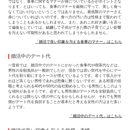
ではなく、食事に関するマナーが身についているかがポイントとな
ります。とはいっても、食事のマナーを厳格に守って、美しく食べ
なくてはいけないということではありません。最低限のマナーさえ
身についていればいいのです。食べ方の汚い方は性格まで疑われて
しまうこともあるかもしれません。また、あれこれ好き嫌いを言っ
て偏食をしていては、
結婚
して子供ができた際の子育てによい影響
を与えない可能性があると思われてしまうかもしれません。
「婚活で良い印象を与える食事のマナー」はこちら
婚活中のデート代
一昔前では、婚活中でのデートにかかった食事代や喫茶代などは、
男性の全額負担が一般的でしたが、現在では若い世代を中心にデー
ト代を割り勘にするケースが増えているようです。若くて収入がそ
れほど高くない男性であれば想像に難くないですが、ある程度の役
職と考えられる40代や50代の会社勤めをしている男性にもこのよう
な傾向があるそうです。必ずしも男性側がデート代を全額負担して
くれるとは限らない世の中になるかもしれませんが、それでも男性
側がデート代を負担することが基本だと考える女性の方はまだ多い
ようです。
「婚活中のデート代」はこちら