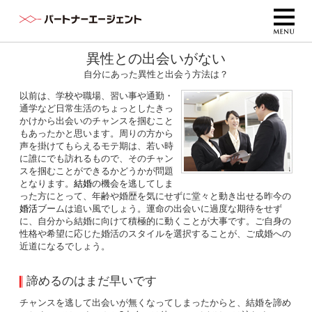
異性との出会いがない
自分にあった異性と出会う方法は？
以前は、学校や職場、習い事や通勤・
通学など日常生活のちょっとしたきっ
かけから出会いのチャンスを掴むこと
もあったかと思います。周りの方から
声を掛けてもらえるモテ期は、若い時
に誰にでも訪れるもので、そのチャン
スを掴むことができるかどうかが問題
となります。
結婚
の機会を逃してしま
った方にとって、年齢や婚歴を気にせずに堂々と動き出せる昨今の
婚活
ブームは追い風でしょう。運命の出会いに過度な期待をせず
に、自分から結婚に向けて積極的に動くことが大事です。ご自身の
性格や希望に応じた婚活のスタイルを選択することが、ご成婚への
近道になるでしょう。
諦めるのはまだ早いです
チャンスを逃して出会いが無くなってしまったからと、結婚を諦め