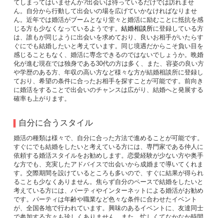
てしまってはいませんか?出会いは待っているだけでは訪れませ
ん。自分から行動して出会いの場を広げていかなければなりませ
ん。近年では婚活がブームとなり堂々と婚活に励むことに抵抗を感
じる方も少なくなっているようです。
結婚相談所
に登録している方
は、誰もが同じように出会いを求めており、良いお相手がいたらす
ぐにでも結婚したいと考えています。同じ境遇だからこそ負い目を
感じることもなく、婚活に専念できるのではないでしょうか。晩婚
化が進む現在では独身である30代の方は多く、また、容姿の良い方
や学歴のある方、年収の高い方など様々な方が結婚相談所に登録し
ており、希望の条件に合ったお相手を探すことが可能です。前向き
に婚活をすることで出会いのチャンスは広がり、結婚へと発展する
確率も上がります。
自分に合うスタイル
婚活の種類は様々で、自分に合った方法で進めることが可能です。
すぐにでも結婚をしたいと考えている方には、専門家である仲人に
依頼する婚活スタイルをお勧めします。恋愛経験が少ない方や奥手
な方でも、充実したアドバイスで出会いから成婚まで導いてくれま
す。交際期間を設けているところも多いので、すぐに結果が得られ
ることも少なくありません。焦らず自分のペースで結婚をしたいと
考えている方には、パーティやインターネットによる婚活がお勧め
です。パーティは年齢や職業など色々な条件に合わせたイベント
が、全国各地で行われています。興味のあるイベントに、友達同士
で参加する方々も珍しくありません。また、忙しくてなかなか時間