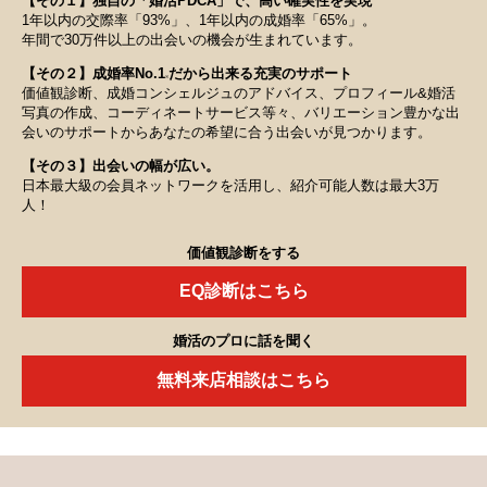
【その１】独自の「婚活PDCA」で、高い確実性を実現
1年以内の交際率「93%」、1年以内の成婚率「65%」。
年間で30万件以上の出会いの機会が生まれています。
【その２】成婚率No.1
だから出来る充実のサポート
※
価値観診断、成婚コンシェルジュのアドバイス、プロフィール&婚活
写真の作成、コーディネートサービス等々、バリエーション豊かな出
会いのサポートからあなたの希望に合う出会いが見つかります。
【その３】出会いの幅が広い。
日本最大級の会員ネットワークを活用し、紹介可能人数は最大3万
人！
価値観診断をする
EQ診断はこちら
婚活のプロに話を聞く
無料来店相談はこちら