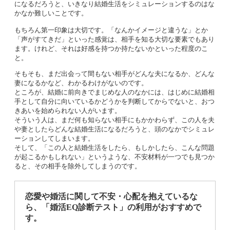
になるだろうと、いきなり結婚生活をシミュレーションするのはな
かなか難しいことです。
もちろん第一印象は大切です。「なんかイメージと違うな」とか
「声がすてきだ」といった感覚は、相手を知る大切な要素でもあり
ます。けれど、それは好感を持つか持たないかといった程度のこ
と。
そもそも、まだ出会って間もない相手がどんな夫になるか、どんな
妻になるかなど、わかるわけがないのです。
ところが、結婚に前向きでまじめな人のなかには、はじめに結婚相
手として自分に向いているかどうかを判断してからでないと、おつ
きあいを始められない人がいます。
そういう人は、まだ何も知らない相手にもかかわらず、この人を夫
や妻としたらどんな結婚生活になるだろうと、頭のなかでシミュレ
ーションしてしまいます。
そして、「この人と結婚生活をしたら、もしかしたら、こんな問題
が起こるかもしれない」というような、不安材料が一つでも見つか
ると、その相手を除外してしまうのです。
恋愛や婚活に関して不安・心配を抱えているな
ら、「婚活EQ診断テスト」の利用がおすすめで
す。