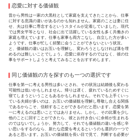
恋愛に対する価値観
昔から男性は一家の大黒柱として家庭を支えてきたことから、仕事
に対する意識の違いがあるのかも知れません。家庭のことは妻に任
せ、夫は仕事に専念するというスタイルが定着していました。現代
では男女平等となり、社会に出て活躍している女性も多く共働きの
家庭も増えています。仕事も家事も両方こなし、自立した方が多い
ようです。仕事が忙しく頻繁に会うことができないという状況。
と、価値観の違いはお互いを理解し、変わろうとしなければ溝を埋
めるのは難しいことでしょう。恋愛に依存するのではなく、彼の仕
事をサポートしようと考えてみることをおすすめします。
同じ価値観の方を探すのも一つの選択です
仕事を第一に考える男性は多いとされ、その状況は結婚後も変わる
可能性は低いかもしれません。帰りは遅く、疲れているためすぐに
寝てしまうということもあるかもしれません。それでも上手くいっ
ている夫婦が多いのは、お互いの価値観を理解し尊敬し合える関係
であるからこそ、信頼することができるのだと思います。恋愛を第
一に考えるのは悪いことではありません。しかし、その比重を少し
他のことに回すことができたら、彼とお付き合いに余裕が生まれる
のではないでしょうか。努力して、それでも価値観の違いを感じ辛
い思いをするのなら、新たな恋愛を考えるというのも選択の一つで
あると思います。お互いの価値観を長い目で見て、判断する必要が