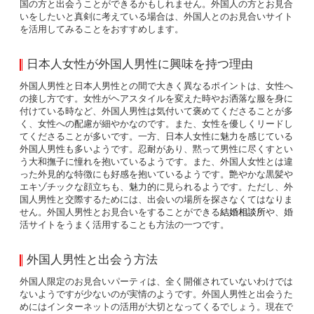
国の方と出会うことができるかもしれません。外国人の方とお見合
いをしたいと真剣に考えている場合は、外国人とのお見合いサイト
を活用してみることをおすすめします。
日本人女性が外国人男性に興味を持つ理由
外国人男性と日本人男性との間で大きく異なるポイントは、女性へ
の接し方です。女性がヘアスタイルを変えた時やお洒落な服を身に
付けている時など、外国人男性は気付いて褒めてくださることが多
く、女性への配慮が細やかなのです。また、女性を優しくリードし
てくださることが多いです。一方、日本人女性に魅力を感じている
外国人男性も多いようです。忍耐があり、黙って男性に尽くすとい
う大和撫子に憧れを抱いているようです。また、外国人女性とは違
った外見的な特徴にも好感を抱いているようです。艶やかな黒髪や
エキゾチックな顔立ちも、魅力的に見られるようです。ただし、外
国人男性と交際するためには、出会いの場所を探さなくてはなりま
せん。外国人男性とお見合いをすることができる
結婚相談所
や、婚
活サイトをうまく活用することも方法の一つです。
外国人男性と出会う方法
外国人限定のお見合いパーティは、全く開催されていないわけでは
ないようですが少ないのが実情のようです。外国人男性と出会うた
めにはインターネットの活用が大切となってくるでしょう。現在で