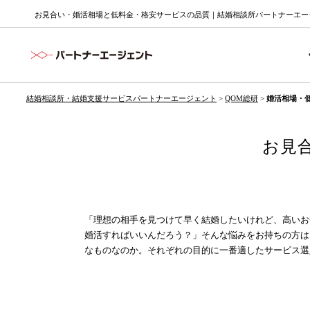
お見合い・婚活相場と低料金・格安サービスの品質｜結婚相談所パートナーエー
結婚相談所・結婚支援サービスパートナーエージェント
>
QOM総研
>
婚活相場・
お見
「理想の相手を見つけて早く
結婚
したいけれど、高いお
婚活
すればいいんだろう？」そんな悩みをお持ちの方は
なものなのか。それぞれの目的に一番適したサービス選