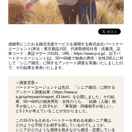
成婚率にこだわる婚活支援サービスを展開する株式会社パートナー
エージェント(本社：東京都品川区、代表取締役社長：佐藤茂、証
券コード：東証マザーズ6181、URL：https://www.p-a.jp/、以下パ
ートナーエージェント)は、50〜69歳で独身の男性・女性200人に対
して「シニア婚活」に関するアンケート調査を実施いたしましたの
で、その結果を発表いたします。
＜調査背景＞
パートナーエージェントは先日、「シニア婚活」に関する
アンケート調査結果（
https://www.p-
a.jp/sp/research/report_63.html
）を公開しました。その結
果、50〜60代の独身男性・女性のうち、「結婚（入籍）相
手が欲しい」と10.9％が、「事実婚・同棲相手が欲しい」
と5.1％が考えていることが分かりました。
この16.0％を占めるパートナーを求める未婚シニア層は、
どのような手段でお相手を探しているのでしょうか。
シニアがどのような感情を抱きながら婚活・恋愛している