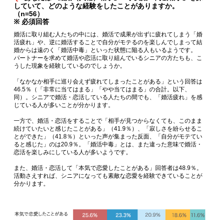
していて、どのような経験をしたことがありますか。
（n=56）
※ 必須回答
婚活に取り組む人たちの中には、婚活で成果が出ずに疲れてしまう「婚
活疲れ」や、逆に婚活することで自分がモテるのを楽しんでしまって結
婚からは遠のく「婚活中毒」といった状態に陥る人もいるようです。
パートナーを求めて婚活や恋活に取り組んでいるシニアの方たちも、こ
うした現象を経験しているのでしょうか。
「なかなか相手に巡り会えず疲れてしまったことがある」という回答は
46.5％（「非常に当てはまる」「やや当てはまる」の合計。以下、
同）。シニアで婚活・恋活している人たちの間でも、「婚活疲れ」を感
じている人が多いことが分かります。
一方で、婚活・恋活をすることで「相手が見つからなくても、このまま
続けていたいと感じたことがある」（41.9％）、「寂しさを紛らせるこ
とができた」（41.8％）といった声が集まった反面、「自分がモテてい
ると感じた」のは20.9％。「婚活中毒」とは、また違った意味で婚活・
恋活を楽しみにしている人が多いようです。
また、婚活・恋活して「本気で恋愛したことがある」回答者は48.9％。
活動さえすれば、シニアになっても素敵な恋愛を経験できていることが
分かります。