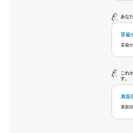
あな
妥協
妥協
これ
す。
真面
真面