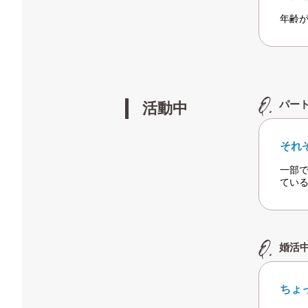
年齢
パー
活動中
それ
一部
てい
婚活
ちょ