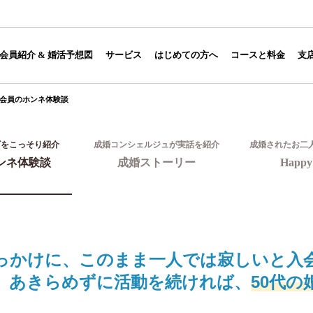
】
会員紹介 & 婚活予想図
サービス
はじめての方へ
コースと料金
支
会員のホンネ体験談
ギをこっそり紹介
成婚コンシェルジュが実話を紹介
成婚されたお二
ンネ体験談
成婚ストーリー
Happy 
っかけに、このまま一人では寂しいと入
。あきらめずに活動を続ければ、
50代