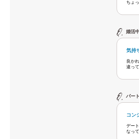
ちょ
婚活
気持
良か
違っ
パー
コン
デー
なっ