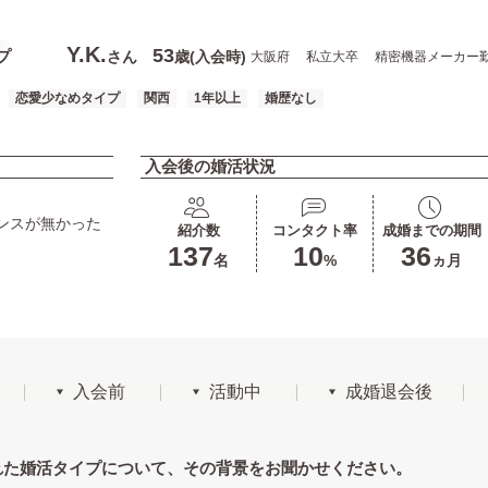
Y.K.
53
プ
さん
歳(入会時)
大阪府
私立大卒
精密機器メーカー
恋愛少なめタイプ
関西
1年以上
婚歴なし
入会後の婚活状況
ンスが無かった
紹介数
コンタクト率
成婚までの期間
137
10
36
名
%
ヵ月
入会前
活動中
成婚退会後
れた婚活タイプについて、その背景をお聞かせください。