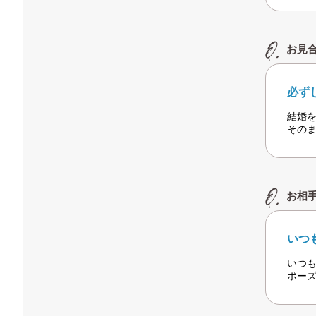
お見
必ず
結婚
その
お相
いつ
いつ
ポー