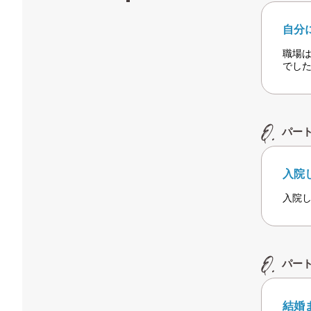
自分
職場
でし
パー
入院
入院
パー
結婚