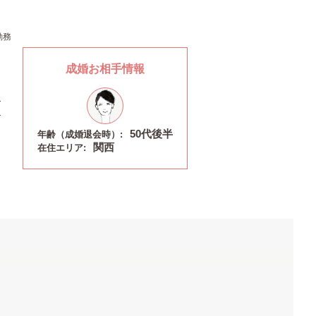
勤務
成婚お相手情報
50代後半
年齢（成婚退会時）:
関西
在住エリア: