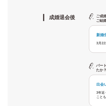
ご成
成婚退会後
ご結
新婚
3月2
パー
たか
出会
3年
こと