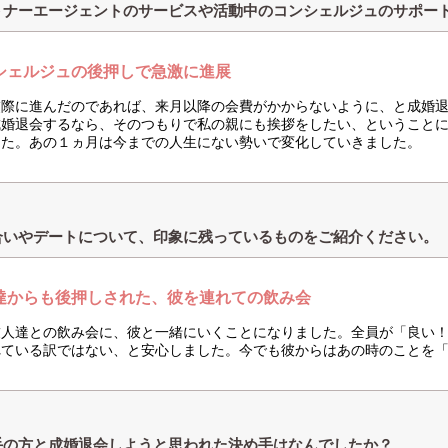
トナーエージェントのサービスや活動中のコンシェルジュのサポー
シェルジュの後押しで急激に進展
交際に進んだのであれば、来月以降の会費がかからないように、と成婚
成婚退会するなら、そのつもりで私の親にも挨拶をしたい、ということ
した。あの１ヵ月は今までの人生にない勢いで変化していきました。
合いやデートについて、印象に残っているものをご紹介ください。
達からも後押しされた、彼を連れての飲み会
友人達との飲み会に、彼と一緒にいくことになりました。全員が「良い！
れている訳ではない、と安心しました。今でも彼からはあの時のことを
手の方と成婚退会しようと思われた決め手はなんでしたか？