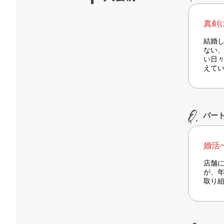
真剣
結婚
ない
い日
えて
パー
婚活
店舗
が、
取り