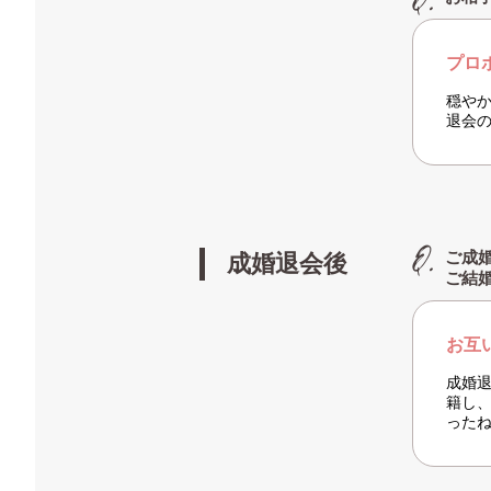
プロ
穏や
退会
ご成
成婚退会後
ご結
お互
成婚
籍し
った