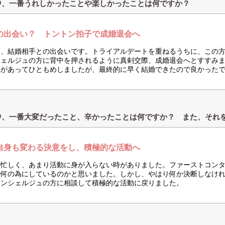
中、一番うれしかったことや楽しかったことは何ですか？
の出会い？ トントン拍子で成婚退会へ
り、結婚相手との出会いです。トライアルデートを重ねるうちに、この
シェルジュの方に背中を押されるように真剣交際、成婚退会へとすすみ
れがあってひともめしましたが、最終的に早く結婚できたので良かった
中、一番大変だったこと、辛かったことは何ですか？ また、それ
自身も変わる決意をし、積極的な活動へ
が忙しく、あまり活動に身が入らない時がありました。ファーストコン
、何の為にしているのかと思いました。しかし、やはり何か決断しなけ
コンシェルジュの方に相談して積極的な活動に戻りました。