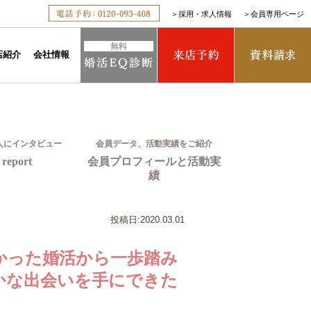
＞
採用・求人情報
＞
会員専用ページ
店紹介
会社情報
人にインタビュー
会員データ、活動実績をご紹介
report
会員プロフィールと活動実
績
投稿日:
2020.03.01
かった婚活から一歩踏み
かな出会いを手にできた