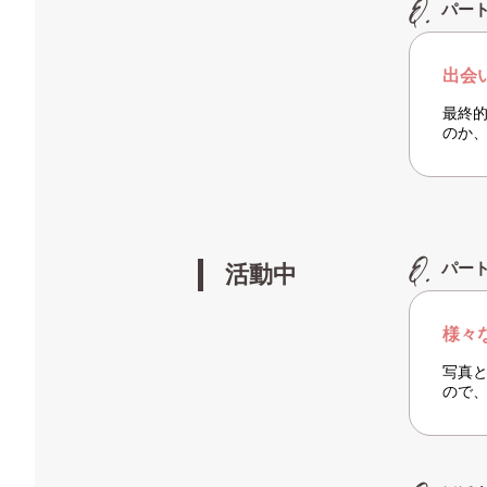
パー
出会
最終
のか
パー
活動中
様々
写真
ので