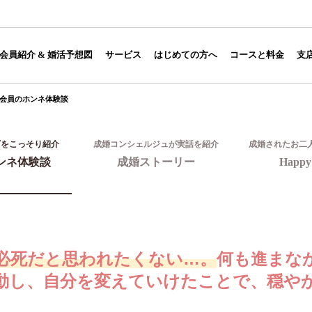
】
会員紹介 & 婚活予想図
サービス
はじめての方へ
コースと料金
支
会員のホンネ体験談
ギをこっそり紹介
成婚コンシェルジュが実話を紹介
成婚されたお二
ンネ体験談
成婚ストーリー
Happy 
必死だと思われたくない…。
何も進まな
動し、自分を変えていけたことで、穏や