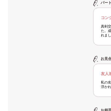
パー
コン
真剣
た。
れま
お見
友人
私の
浮か
お相