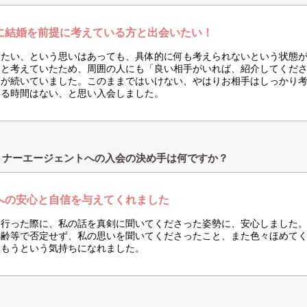
に結婚を前提に考えている方と出会いたい！
したい、という思いはあっても、具体的に何も考えられないという状態
、と考えていたため、周囲の人にも「良い相手がいれば、紹介してくだ
々が続いていました。このままではいけない、やはりお相手はしっかり
いる時間はない、と思い入会しました。
トナーエージェントへの入会の決め手は何ですか？
への安心と自信を与えてくれました
に行った際に、私の話を真剣に聞いてくださった姿勢に、安心しました
年齢等で否定せず、私の思いを聞いてくださったこと、また色々ほめて
組もうという気持ちになれました。