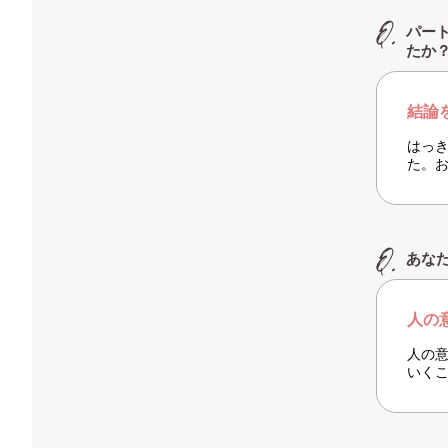
パー
たか
結論
はっ
た。
あな
人の
人の
いく