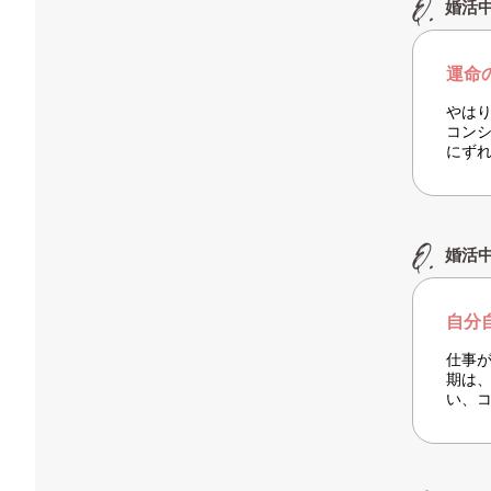
婚活
運命
やは
コン
にず
婚活
自分
仕事
期は
い、