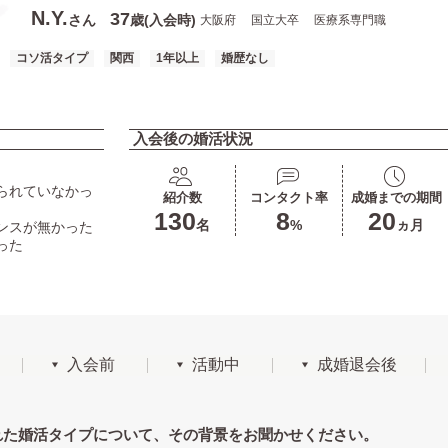
N.Y.
37
さん
歳(入会時)
大阪府
国立大卒
医療系専門職
コソ活タイプ
関西
1年以上
婚歴なし
入会後の婚活状況
られていなかっ
紹介数
コンタクト率
成婚までの期間
130
8
20
名
%
ヵ月
ンスが無かった
った
入会前
活動中
成婚退会後
れた婚活タイプについて、その背景をお聞かせください。