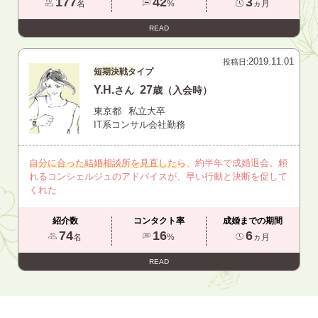
177
42
3
名
%
ヵ月
READ
2019.11.01
投稿日:
短期決戦タイプ
Y.H.
27
さん
歳（入会時）
東京都
私立大卒
IT系コンサル会社勤務
自分に合った結婚相談所を見直したら
、約半年で成婚退会。頼
れるコンシェルジュのアドバイスが、早い行動と決断を促して
くれた
紹介数
コンタクト率
成婚までの期間
74
16
6
名
%
ヵ月
READ