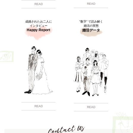
READ
READ
成婚されたお二人に
"数字” で読み解く
インタビュー
婚活の実態
Happy Report
婚活データ
READ
READ