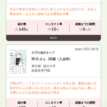
自分の将来を孤独から幸せに変えられるのは自分だけ。
今すぐ
動き出す、とにかく始めてみる勇気が大事
紹介数
コンタクト率
成婚までの期間
145
15
8
名
%
ヵ月
READ
2021.09.01
投稿日:
アプリ先行タイプ
M.O.
28
さん
歳（入会時）
東京都
国立大卒
医療系専門職
活動が忙しくてもコンシェルジュがいる安心感。
敷居が高くて
恥ずかしいと思っていたけど、昔から知ってるような、優しく
大事にしてくれる夫に出会えて幸せ
紹介数
コンタクト率
成婚までの期間