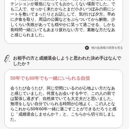
テンションが最低になってもおかしくない場面でした。で
も二人で、せっかく来たからとまだ小さいつぼみの前にシ
ートを敷いてまったりとお話しして、気付けば夕方。早め
に夕食を取り、周辺の公園などをぶらついてから解散。少
しくらい失敗があっても穏やかに笑って過ごせる、しかも
長時間一緒にいてもあまり疲れない方で、素敵な方だなあ
と感じられました。
他の会員様の回答を見る
お相手の方と成婚退会しようと思われた決め手はなんで
したか？
50年でも60年でも一緒にいられる自信
会うたび会うたび、同じ空間にいるのが心地よい方だなあ
と感じていました。何度もお会いする中で、この人の前で
は緊張し過ぎず、自然体でいても大丈夫だと思いました。
無理をしない自分でいられる時間が心地よく、この人とな
らこれから50年60年一緒に過ごすことができるだろうと感
じ「成婚退会しませんか？」と、こちらから切り出しまし
た。