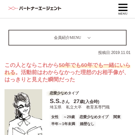
会員紹介MENU
投稿日:
2019.11.01
この人とならこれから
50年でも60年でも一緒にいら
れる
。活動前はわからなかった理想のお相手像が、
はっきりと見えた瞬間だった
恋愛少なめタイプ
S.S.
27
さん
歳(入会時)
埼玉県
私立大卒
教育系専門職
女性
～29歳
恋愛少なめタイプ
関東
半年～1年未満
婚歴なし