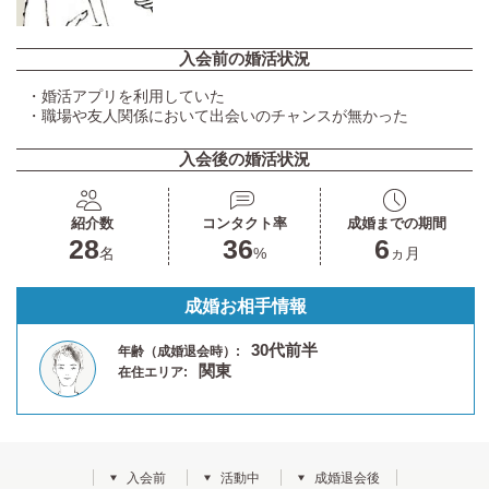
入会前の婚活状況
・婚活アプリを利用していた
・職場や友人関係において出会いのチャンスが無かった
入会後の婚活状況
紹介数
コンタクト率
成婚までの期間
28
36
6
名
%
ヵ月
成婚お相手情報
30代前半
年齢（成婚退会時）:
関東
在住エリア:
入会前
活動中
成婚退会後