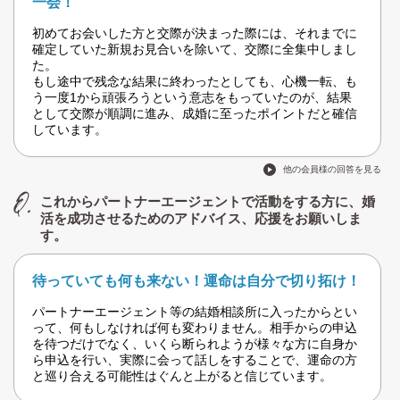
一会！
初めてお会いした方と交際が決まった際には、それまでに
確定していた新規お見合いを除いて、交際に全集中しまし
た。
もし途中で残念な結果に終わったとしても、心機一転、も
う一度1から頑張ろうという意志をもっていたのが、結果
として交際が順調に進み、成婚に至ったポイントだと確信
しています。
他の会員様の回答を見る
これからパートナーエージェントで活動をする方に、婚
活を成功させるためのアドバイス、応援をお願いしま
す。
待っていても何も来ない！運命は自分で切り拓け！
パートナーエージェント等の結婚相談所に入ったからとい
って、何もしなければ何も変わりません。相手からの申込
を待つだけでなく、いくら断られようが様々な方に自身か
ら申込を行い、実際に会って話しをすることで、運命の方
と巡り合える可能性はぐんと上がると信じています。