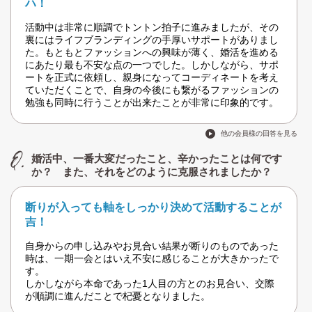
ハ！
活動中は非常に順調でトントン拍子に進みましたが、その
裏にはライフブランディングの手厚いサポートがありまし
た。もともとファッションへの興味が薄く、婚活を進める
にあたり最も不安な点の一つでした。しかしながら、サポ
ートを正式に依頼し、親身になってコーディネートを考え
ていただくことで、自身の今後にも繋がるファッションの
勉強も同時に行うことが出来たことが非常に印象的です。
他の会員様の回答を見る
婚活中、一番大変だったこと、辛かったことは何です
か？ また、それをどのように克服されましたか？
断りが入っても軸をしっかり決めて活動することが
吉！
自身からの申し込みやお見合い結果が断りのものであった
時は、一期一会とはいえ不安に感じることが大きかったで
す。
しかしながら本命であった1人目の方とのお見合い、交際
が順調に進んだことで杞憂となりました。