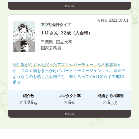
READ
2021.07.01
投稿日:
アプリ先行タイプ
T.O.
32
さん
歳（入会時）
千葉県
国立大卒
国家公務員
先に繋がらず不毛だったアプリやパーティー、他の相談所
か
ら、コロナ禍をきっかけにパートナーエージェントへ。運命の
ようなものを感じたお相手と、知り合って2ヵ月足らずで成婚
退会
紹介数
コンタクト率
成婚までの期間
125
5
5
名
%
ヵ月
READ