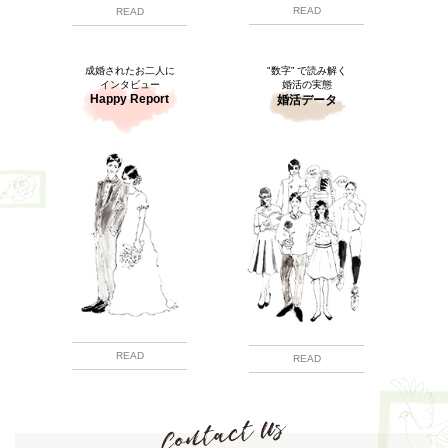
READ
READ
成婚されたお二人に
"数字” で読み解く
インタビュー
婚活の実態
Happy Report
婚活データ
READ
READ