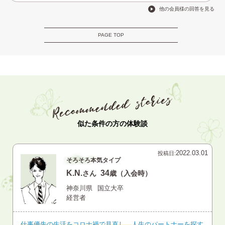
他の会員様の回答を見る
PAGE TOP
似た条件の方の体験談
2022.03.01
投稿日:
そろそろ本気タイプ
K.N.
34
さん
歳（入会時）
神奈川県
国立大卒
経営者
仕事優先の生活をコロナ禍で見直し、
人生のパートナーを探す