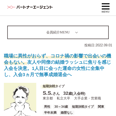
会員紹介MENU
投稿日:
2022.09.01
職場に異性がおらず、コロナ禍の影響で出会いの機
会もない。
友人や同僚の結婚ラッシュに焦りを感じ
入会を決意。1人目に会った運命の女性に全集中
し、入会3ヵ月で無事成婚退会へ
短期決戦タイプ
S.S.
32
さん
歳(入会時)
東京都
私立大卒
大手企業・営業職
男性
30～34歳
短期決戦タイプ
関東
半年未満
婚歴なし