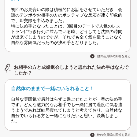
初回のお見合いの際は積極的にお話をさせていただき、会
話のテンポやお相手の方のポジティブな反応が凄く印象的
で、即交際を申込みました。
特に決め手となったことは、3回目のデートで人気のレス
トランに行き行列に並んでいる時、どうしても沈黙の時間
が出来てしまうのですが、それでも全く気を遣うことなく
自然な雰囲気だったのが決め手となりました。
他の会員様の回答を見る
お相手の方と成婚退会しようと思われた決め手はなんで
したか？
自然体のままで一緒にいられること！
自然な雰囲気で肩肘はらずに過ごせたことが一番の決め手
です。どんな魅力的なお相手でも一緒に居て過度に気を遣
うようであれば結局疲れてしまうと考えており、自然体な
自分でいられる方と一緒になりたいと思い、決断しまし
た。
他の会員様の回答を見る