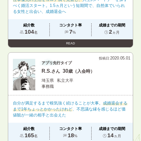
べく婚活スタート。1.5ヵ月という短期間で、自然体でいられ
る女性と出会い、成婚退会へ
紹介数
コンタクト率
成婚までの期間
104
7
2
名
%
ヵ月
READ
2020.05.01
投稿日:
アプリ先行タイプ
R.S.
30
さん
歳（入会時）
埼玉県
私立大卒
事務職
自分が満足するまで根気強く続けることが大事。
成婚退会する
まで1年ちょっとかかったけれど
、不思議な縁を感じるほど価
値観が一緒の相手と出会えた
紹介数
コンタクト率
成婚までの期間
165
18
14
名
%
ヵ月