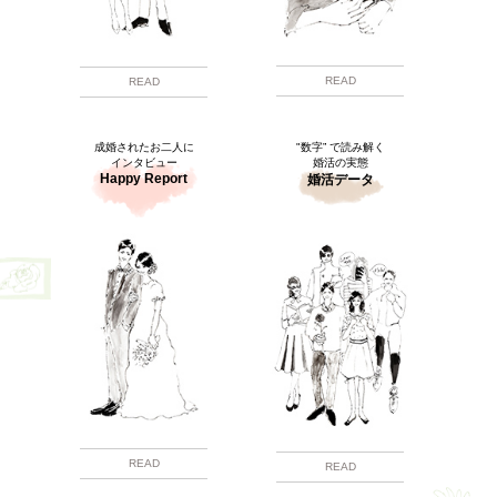
READ
READ
成婚されたお二人に
"数字” で読み解く
インタビュー
婚活の実態
Happy Report
婚活データ
READ
READ