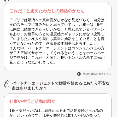
これだ！と思えたわたしの婚活のかたち
アプリでは婚活への真剣度がなかなか見えづらく、自分は
次のステップに進みたいと思っていても、お相手は「5年
以内には結婚できたらいいかな」と思われているパターン
もあり、お相手の方との温度感のギャップにかなり疲弊し
ていました。友人や親にも真剣に婚活をしていることを言
っていなかったので、愚痴を溢す相手もおらず……。
そんな中、パートナーエージェントはコンシェルジュの方
が二人三脚でサポートしてくれるということをホームペー
ジで見かけ、これだ！と感じ、長いトンネルの果てに光が
見えたような気がしました。
他の会員様の回答を見る
パートナーエージェントで婚活を始めるにあたり不安な
点はありましたか？
仕事や生活と活動の両立
1番不安だったのは、結果が出るまで活動を続けられるの
か、という点です。仕事が突発的に忙しい時期があった