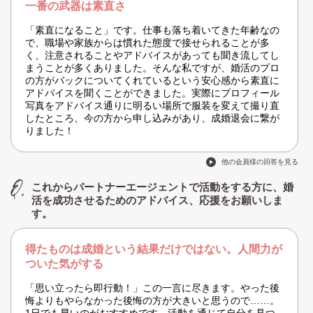
一番の武器は素直さ
「素直になること」です。仕事も落ち着いてきた年齢なの
で、職場や家族からは慣れた態度で接せられることが多
く、注意されることやアドバイスがあっても聞き流してし
まうことが多くありました。そんな私ですが、婚活のプロ
の方がバックについてくれているという安心感から素直に
アドバイスを聞くことができました。実際にプロフィール
写真をアドバイス通りに明るい場所で服装を変えて撮り直
したところ、今の方から申し込みがあり、成婚退会に繋が
りました！
他の会員様の回答を見る
これからパートナーエージェントで活動をする方に、婚
活を成功させるためのアドバイス、応援をお願いしま
す。
得たものは成婚という結果だけではない。人間力が
ついた気がする
「思い立ったら即行動！」この一言に尽きます。やった後
悔よりもやらなかった後悔の方が大きいと思うので……。