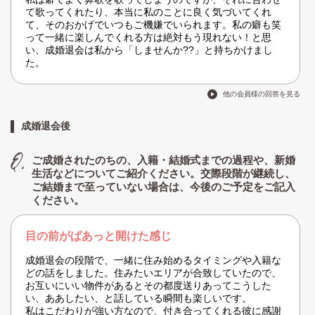
て歌ってくれたり、本当に私のことに良く気づいてくれ
て、そのおかげでいつもご機嫌でいられます。私の癖も笑
って一緒に楽しんでくれる方は絶対もう現れない！と思
い、成婚退会は私から「しませんか??」と持ちかけまし
た。
他の会員様の回答を見る
成婚退会後
ご成婚されたのちの、入籍・結婚式までの過程や、新婚
生活などについてご紹介ください。交際段階が継続し、
ご結婚まで至っていない場合は、今後のご予定をご記入
ください。
目の前がぱあっと開けた感じ
成婚退会の段階で、一緒に住み始めるタイミングや入籍な
どの話をしました。住みたいエリアが合致していたので、
お互いにいい物件があるとその都度送りあってこうした
い、ああしたい、と話している瞬間も楽しいです。
私はこだわりが強い方なので、付き合ってくれる彼に感謝