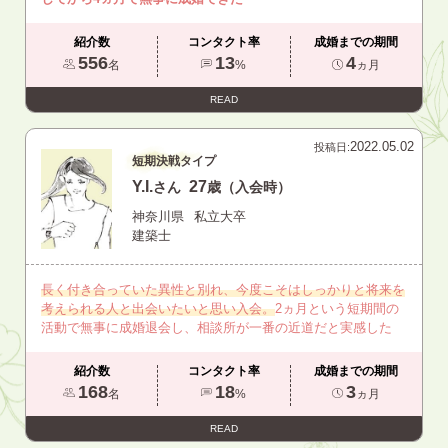
紹介数
コンタクト率
成婚までの期間
556
13
4
名
%
ヵ月
READ
2022.05.02
投稿日:
短期決戦タイプ
Y.I.
27
さん
歳（入会時）
神奈川県
私立大卒
建築士
長く付き合っていた異性と別れ、今度こそはしっかりと将来を
考えられる人と出会いたいと思い入会。
2ヵ月という短期間の
活動で無事に成婚退会し、相談所が一番の近道だと実感した
紹介数
コンタクト率
成婚までの期間
168
18
3
名
%
ヵ月
READ