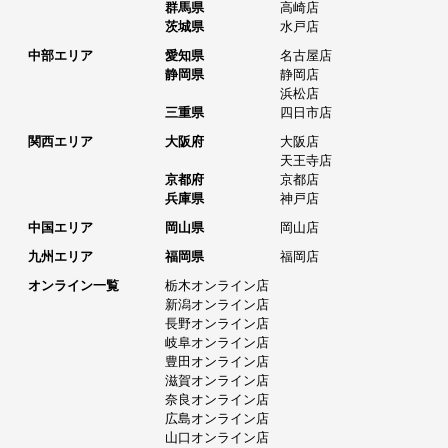
群馬県
高崎店
茨城県
水戸店
中部エリア
愛知県
名古屋店
静岡県
静岡店
浜松店
三重県
四日市店
関西エリア
大阪府
大阪店
天王寺店
京都府
京都店
兵庫県
神戸店
中国エリア
岡山県
岡山店
九州エリア
福岡県
福岡店
オンライン一覧
栃木オンライン店
新潟オンライン店
長野オンライン店
岐阜オンライン店
豊田オンライン店
滋賀オンライン店
奈良オンライン店
広島オンライン店
山口オンライン店