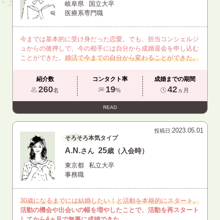
岐阜県
国立大卒
医療系専門職
今までは基本的に受け身だった恋愛。でも、担当コンシェルジ
ュからの後押しで、今の相手には自分から成婚退会を申し込む
ことができた。
婚活で今までの自分から変わることができた。
紹介数
コンタクト率
成婚までの期間
260
19
42
名
%
ヵ月
READ
2023.05.01
投稿日:
そろそろ本気タイプ
A.N.
25
さん
歳（入会時）
東京都
私立大卒
事務職
30歳になるまでには結婚したい！と活動を本格的にスタート。
活動の機会や出会いの幅を増やしたことで、活動を再スタート
してから4ヵ月で無事に成婚できた