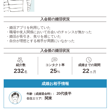
入会前の婚活状況
・婚活アプリを利用していた
・職場や友人関係において出会いのチャンスが無かった
・婚活が長引き、焦りを感じていた
・自分が理想とする相手が周囲にいなかった
入会後の婚活状況
紹介数
コンタクト率
成婚までの期間
232
25
22
名
%
ヵ月
成婚お相手情報
20代後半
年齢（成婚退会時）:
関東
在住エリア: