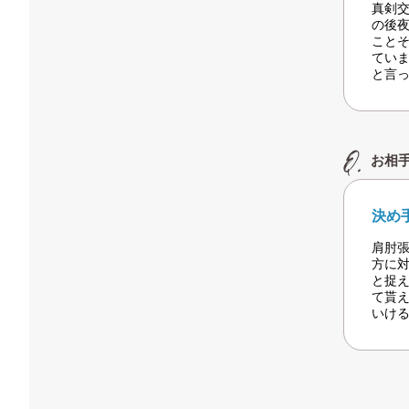
真剣
の後
こと
てい
と言
お相
決め
肩肘
方に
と捉
て貰
いけ