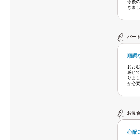
今後
きま
パー
順調
おお
感じ
りま
が必
お見
心配