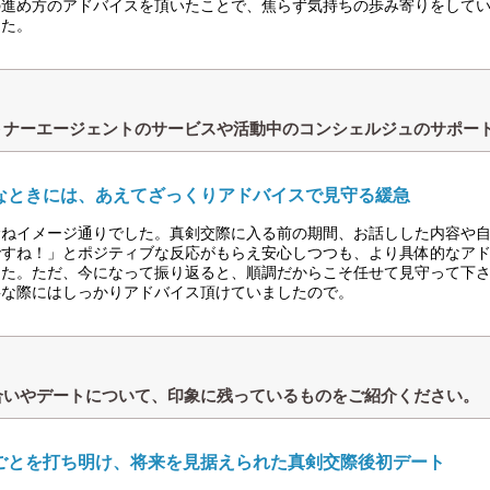
の進め方のアドバイスを頂いたことで、焦らず気持ちの歩み寄りをして
した。
トナーエージェントのサービスや活動中のコンシェルジュのサポー
なときには、あえてざっくりアドバイスで見守る緩急
むねイメージ通りでした。真剣交際に入る前の期間、お話しした内容や
ですね！」とポジティブな反応がもらえ安心しつつも、より具体的なア
した。ただ、今になって振り返ると、順調だからこそ任せて見守って下
要な際にはしっかりアドバイス頂けていましたので。
合いやデートについて、印象に残っているものをご紹介ください。
ごとを打ち明け、将来を見据えられた真剣交際後初デート