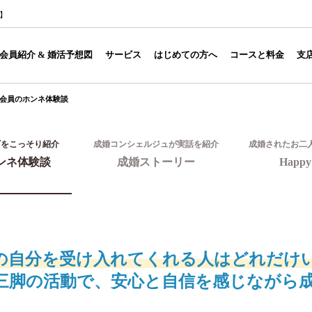
1】
会員紹介 & 婚活予想図
サービス
はじめての方へ
コースと料金
支
会員のホンネ体験談
ギをこっそり紹介
成婚コンシェルジュが実話を紹介
成婚されたお二
ンネ体験談
成婚ストーリー
Happy 
の自分を受け入れてくれる人はどれだけ
三脚の活動で、安心と自信を感じながら