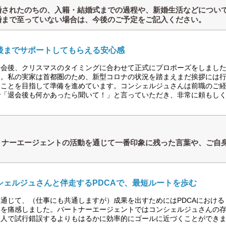
婚されたのちの、入籍・結婚式までの過程や、新婚生活などについ
婚まで至っていない場合は、今後のご予定をご記入ください。
後までサポートしてもらえる安心感
退会後、クリスマスのタイミングに合わせて正式にプロポーズをしまし
た。私の実家は首都圏のため、新型コロナの状況を踏まえまだ挨拶には
すことを目指して準備を進めています。コンシェルジュさんは前職のご
で「退会後も何かあったら聞いて！」と言っていただき、非常に頼もし
トナーエージェントの活動を通じて一番印象に残った言葉や、ご自
？
シェルジュさんと伴走するPDCAで、最短ルートを歩む
通じて、（仕事にも共通しますが）成果を出すためにはPDCAにおける
点を痛感しました。パートナーエージェントではコンシェルジュさんの
一人で試行錯誤するよりもはるかに効率的にゴールに近づくことができ