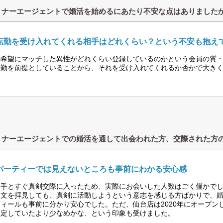
トナーエージェントで婚活を始めるにあたり不安な点はありました
転勤を受け入れてくれる相手はどれくらい？という不安も抱え
の希望にマッチした異性がどれくらい登録しているのかという会員の質
転勤を前提としていることから、それを受け入れてくれるか否かで大き
トナーエージェントでの婚活を通して出会われた方、交際された方
パーティーでは見えないところも事前にわかる安心感
相手とすぐ真剣交際に入ったため、実際にお会いした人数はごく僅かで
介文を拝見しても、真剣に活動しようという意志を感じる方ばかりで、
ィールも事前に分かり安心でした。ただ、仙台店は2020年にオープン
想定していたより少なめかな、という印象も受けました。