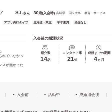
S.I.
30
プ
さん
歳(入会時)
宮城県
国立大卒
教育・サービス
アプリ先行タイプ
北海道・東北
半年未満
婚歴なし
入会後の婚活状況
た
紹介数
コンタクト率
成婚までの期間
られていなかっ
14
21
4
名
%
ヵ月
ンスが無かった
入会前
活動中
成婚退会後