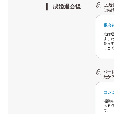
ご成
成婚退会後
ご結
退会
成婚
まし
暮ら
こと
パー
たか
コン
活動を
ある
で、