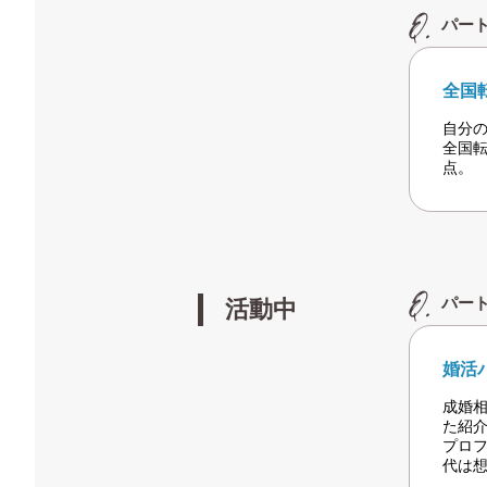
パー
全国
自分
全国
点。
パー
活動中
婚活
成婚
た紹
プロフ
代は