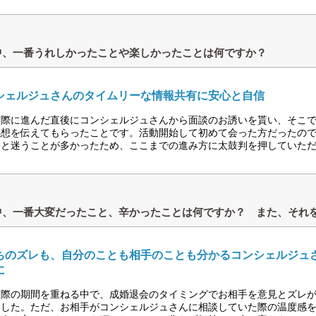
中、一番うれしかったことや楽しかったことは何ですか？
シェルジュさんのタイムリーな情報共有に安心と自信
交際に進んだ直後にコンシェルジュさんから面談のお誘いを貰い、そこ
感想を伝えてもらったことです。活動開始して初めて会った方だったの
」と迷うことが多かったため、ここまでの進み方に太鼓判を押していた
中、一番大変だったこと、辛かったことは何ですか？ また、それ
ちのズレも、自分のことも相手のことも分かるコンシェルジュ
に
交際の期間を重ねる中で、成婚退会のタイミングでお相手を意見とズレ
ました。ただ、お相手がコンシェルジュさんに相談していた際の温度感