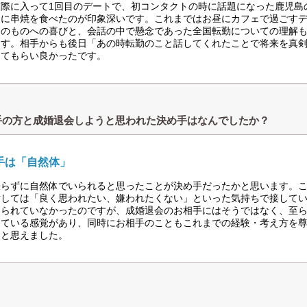
交際に入って1回目のデートで、初コンタクトの時に話題になった鹿児島
夜に串焼を食べたのが印象深いです。これまではお昼にカフェで過ごす
そのものへの喜びと、会話の中で懸念であった全国転勤についての理解
ます。相手からも後日「あの時転勤のこと話してくれたことで将来を真
ってもらい良かったです。
手の方と成婚退会しようと思われた決め手はなんでしたか？
手は「自然体」
張らずに自然体でいられると思ったことが決め手だったかと思います。
対しては「良く思われたい、嫌われたくない」といった気持ちで接して
えられていなかったのですが、成婚退会のお相手にはそうではなく、至
えている感覚があり、同時にお相手のこともこれまでの経験・考え方を
ると思えました。