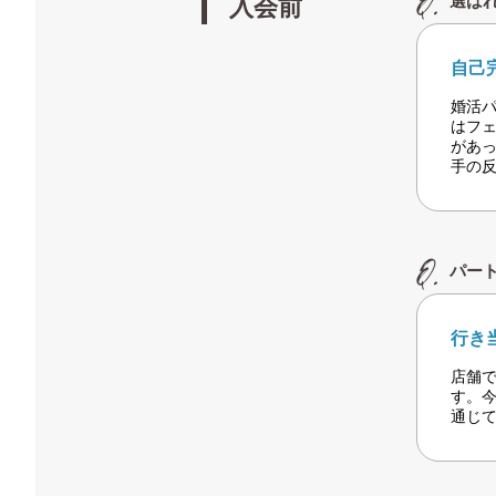
選ば
入会前
自己
婚活
はフ
があ
手の
パー
行き
店舗で
す。
通じ