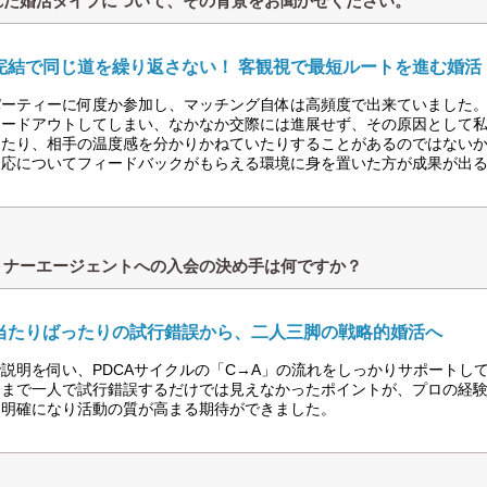
れた婚活タイプについて、その背景をお聞かせください。
完結で同じ道を繰り返さない！ 客観視で最短ルートを進む婚活
パーティーに何度か参加し、マッチング自体は高頻度で出来ていました
ェードアウトしてしまい、なかなか交際には進展せず、その原因として
ったり、相手の温度感を分かりかねていたりすることがあるのではない
反応についてフィードバックがもらえる環境に身を置いた方が成果が出
トナーエージェントへの入会の決め手は何ですか？
当たりばったりの試行錯誤から、二人三脚の戦略的婚活へ
説明を伺い、PDCAサイクルの「C→A」の流れをしっかりサポートし
今まで一人で試行錯誤するだけでは見えなかったポイントが、プロの経
て明確になり活動の質が高まる期待ができました。