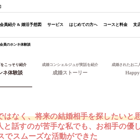
1】
会員紹介 & 婚活予想図
サービス
はじめての方へ
コースと料金
支
会員のホンネ体験談
ギをこっそり紹介
成婚コンシェルジュが実話を紹介
成婚されたお二
ンネ体験談
成婚ストーリー
Happy 
ではなく、将来の結婚相手を探したいと思
人と話すのが苦手な私でも、お相手の優
スでスムーズな活動ができた