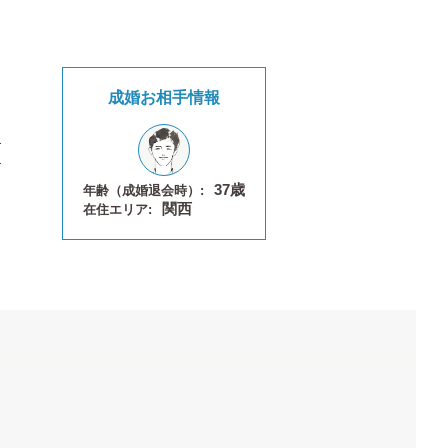
成婚お相手情報
37歳
年齢（成婚退会時）:
関西
在住エリア: