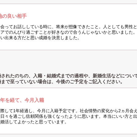
地の良い相手
て会ってお話ししている時に、将来が想像できたこと。人としても男性
ドアでのんびり過ごすことが好きなので合うんじゃないかと思いました
合い出来る方だと思い成婚を決意しました。
婚されたのちの、入籍・結婚式までの過程や、新婚生活などについ
婚まで至っていない場合は、今後のご予定をご記入ください。
1年を経て、今月入籍
交際して1年経過し、今月に入籍予定です。社会情勢の変化から2ヵ月会
に日々を過ごし信頼関係も強くなったように思います。本当にいい方と
、婚活してよかったと思っています。