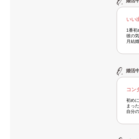
婚活
いい
1番
彼の
月結
婚活
コン
初め
まっ
自分