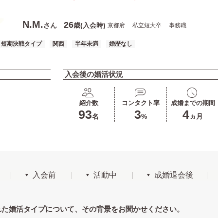
N.M.
26
さん
歳(入会時)
京都府
私立短大卒
事務職
短期決戦タイプ
関西
半年未満
婚歴なし
入会後の婚活状況
紹介数
コンタクト率
成婚までの期間
93
3
4
名
%
ヵ月
入会前
活動中
成婚退会後
れた婚活タイプについて、その背景をお聞かせください。