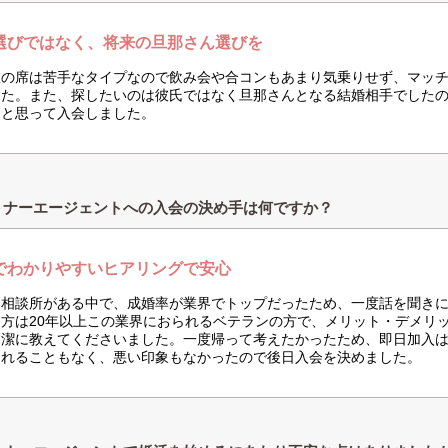
選びではなく、将来の旦那さん選びを
数の席は苦手なタイプなので飲み会や合コンもあまり気乗りせず、マッ
した。また、探したいのは彼氏ではなく旦那さんとなる結婚相手でした
はと思って入会しました。
トナーエージェントへの入会の決め手は何ですか？
でわかりやすいヒアリングで安心
な相談所がある中で、成婚率が業界でトップだったため、一度話を聞き
た方は20年以上この業界におられるベテランの方で、メリット・デメリ
簡潔に教えてくださいました。一度帰って考えたかったため、即日加入
られることもなく、悪い印象もなかったので後日入会を決めました。