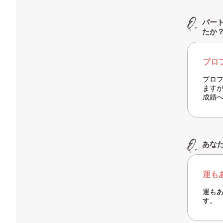
パー
たか
プロ
プロ
ます
成婚
あな
運も
運も
す。