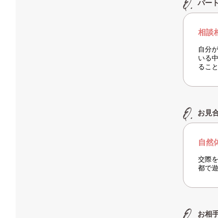
パー
相談
自分
いる
るこ
お見
自然
交際
都で
お相