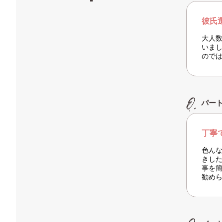
彼氏
大人
いま
ので
パー
丁寧
色ん
きし
事を
勧め