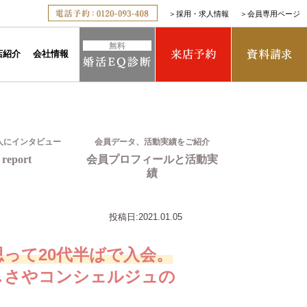
＞
採用・求人情報
＞
会員専用ページ
店紹介
会社情報
人にインタビュー
会員データ、活動実績をご紹介
report
会員プロフィールと活動実
績
投稿日:
2021.01.05
って20代半ばで入会。
しさやコンシェルジュの