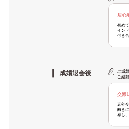
居心
初め
イン
付き
ご成
成婚退会後
ご結
交際
真剣
向き
感し