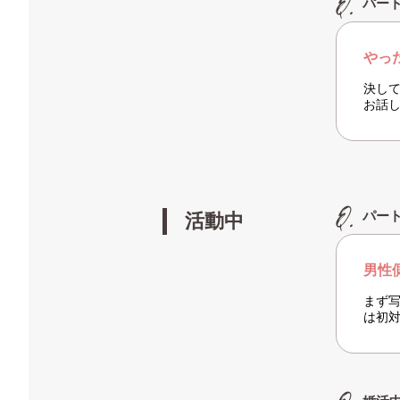
パー
やっ
決し
お話
パー
活動中
男性
まず
は初