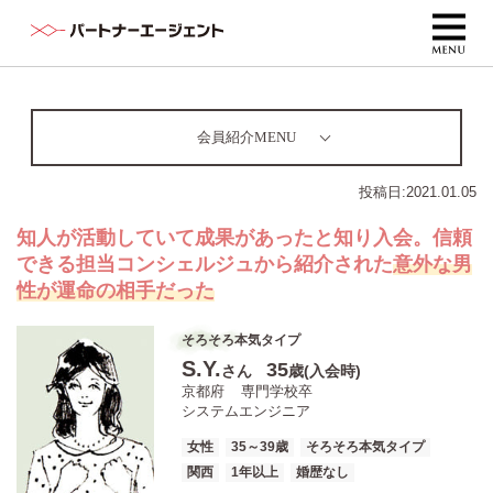
会員紹介MENU
投稿日:
2021.01.05
知人が活動していて成果があったと知り入会。信頼
できる担当コンシェルジュから紹介された
意外な男
性が運命の相手だった
そろそろ本気タイプ
S.Y.
35
さん
歳(入会時)
京都府
専門学校卒
システムエンジニア
女性
35～39歳
そろそろ本気タイプ
関西
1年以上
婚歴なし