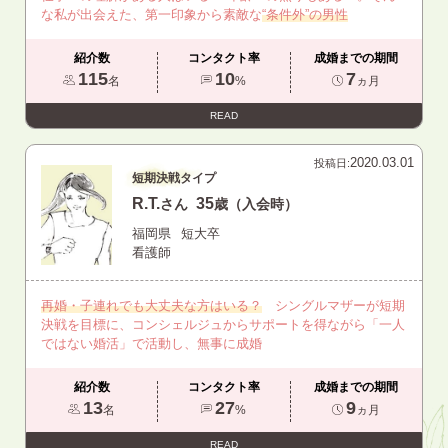
な私が出会えた、第一印象から素敵な
“条件外”の男性
紹介数
コンタクト率
成婚までの期間
115
10
7
名
%
ヵ月
READ
2020.03.01
投稿日:
短期決戦タイプ
R.T.
35
さん
歳（入会時）
福岡県
短大卒
看護師
再婚・子連れでも大丈夫な方はいる？
シングルマザーが短期
決戦を目標に、コンシェルジュからサポートを得ながら「一人
ではない婚活」で活動し、無事に成婚
紹介数
コンタクト率
成婚までの期間
13
27
9
名
%
ヵ月
READ