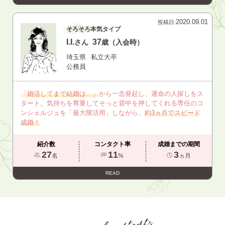
2020.09.01
投稿日:
そろそろ本気タイプ
I.I.
37
さん
歳（入会時）
埼玉県
私立大卒
公務員
「婚活してまで結婚は…」
から一念発起し、運命の人探しをス
タート。気持ちを尊重してそっと背中を押してくれる専任のコ
ンシェルジュを「最大限活用」しながら、
約3ヵ月でスピード
成婚！
紹介数
コンタクト率
成婚までの期間
27
11
3
名
%
ヵ月
READ