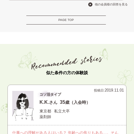
他の会員様の回答を見る
PAGE TOP
似た条件の方の体験談
2019.11.01
投稿日:
コソ活タイプ
K.K.
35
さん
歳（入会時）
東京都
私立大卒
薬剤師
仕事への理解がある人はいる？ 年齢への焦りもある…。そん