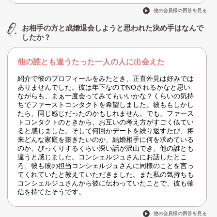
他の会員様の回答を見る
お相手の方と成婚退会しようと思われた決め手はなんで
したか？
他の誰とも違うたった一人の人に出会えた
紹介で彼のプロフィールをみたとき、正直外見は好みでは
ありませんでした。彼は年下なのでNOされるかなと思い
ながらも、まぁ一度会ってみてもいいかな？くらいの気持
ちでファーストコンタクトを希望しました。彼ももしかし
たら、同じ感じだったのかもしれません。でも、ファース
トコンタクトのときから、お互いの考え方がすごく似てい
ると感じました。そして何回かデートを繰り返すたび、将
来どんな家庭を築きたいのか、結婚相手に何を求めている
のか、びっくりするくらい深い話が沢山でき、他の誰とも
違うと感じました。コンシェルジュさんにお話したとこ
ろ、彼も彼の担当コンシェルジュさんに同様のことを言っ
てくれていたと教えていただきました。また私の気持ちも
コンシェルジュさんから彼に伝わっていたことで、彼も確
信を持てたそうです。
他の会員様の回答を見る