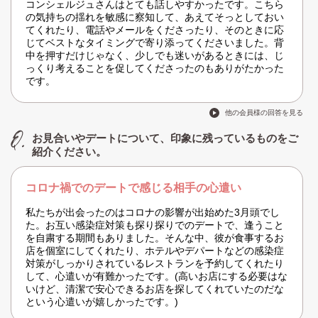
コンシェルジュさんはとても話しやすかったです。こちら
の気持ちの揺れを敏感に察知して、あえてそっとしておい
てくれたり、電話やメールをくださったり、そのときに応
じてベストなタイミングで寄り添ってくださいました。背
中を押すだけじゃなく、少しでも迷いがあるときには、じ
っくり考えることを促してくださったのもありがたかった
です。
他の会員様の回答を見る
お見合いやデートについて、印象に残っているものをご
紹介ください。
コロナ禍でのデートで感じる相手の心遣い
私たちが出会ったのはコロナの影響が出始めた3月頭でし
た。お互い感染症対策も探り探りでのデートで、逢うこと
を自粛する期間もありました。そんな中、彼が食事するお
店を個室にしてくれたり、ホテルやデパートなどの感染症
対策がしっかりされているレストランを予約してくれたり
して、心遣いが有難かったです。(高いお店にする必要はな
いけど、清潔で安心できるお店を探してくれていたのだな
という心遣いが嬉しかったです。)