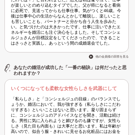
が楽しいとのめり込むタイプでした。父が癌になると看病
に必死で、見送ってからも仕事仕事。気がつくと46歳。今
後は仕事中心の生活からなんとかして離脱し、楽しいこと
も苦しいことも、パートナーと分かち合う人生を歩みた
い。と気づけたのは大きかったです。仕事に注いできたエ
ネルギーを婚活にも注ぐ決心をしました。そしてコンシェ
ルジュさんが目標設定をしてくださったので、できること
はさっさと実践し、あっという間の成婚退会でした。
他の会員様の回答を見る
あなたの婚活が成功した「一番の秘訣」は何だったと思
われますか？
いくつになっても柔軟な女性らしさを武器にして
「私らしさ」と「コンシェルジュの目線」のバランスでし
ょうか。婚活において、我が強すぎる（私らしさにこだわ
りすぎる）といいことはないと思います。凝り固まらず
に、コンシェルジュのアドバイスなどを聞き、活動は続け
る。男性に気に入られようと媚びるのも嫌ですが、女性ら
しさ（見た目も内面も）は大事だと思います。私は年齢が
高いので、似合う服・きれいに見せるお化粧品にはお金を