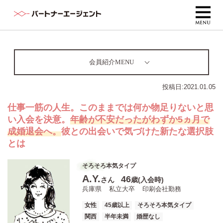
会員紹介MENU
投稿日:
2021.01.05
仕事一筋の人生。このままでは何か物足りないと思
い入会を決意。
年齢が不安だったがわずか5ヵ月で
成婚退会へ。
彼との出会いで気づけた新たな選択肢
とは
そろそろ本気タイプ
A.Y.
46
さん
歳(入会時)
兵庫県
私立大卒
印刷会社勤務
女性
45歳以上
そろそろ本気タイプ
関西
半年未満
婚歴なし