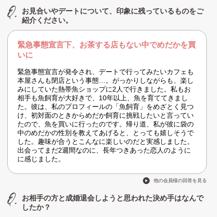
お見合いやデートについて、印象に残っているものをご
紹介ください。
緊急事態宣言下、お茶する店もない中でめだかを買
いに
緊急事態宣言が発令され、デートで行ってみたいカフェも
本屋さんも閉店という事態…。がっかりしながらも、楽し
みにしていた熱帯魚ショップに2人で行きました。私もお
相手も魚飼育が大好きで、10年以上、魚を育ててきまし
た。彼は、私のプロフィールの「魚飼育」をめざとく見つ
け、初対面のときからめだか飼育に挑戦したいと言ってい
たので、魚を買いに行ったのです。帰り道、私が彼に袋の
中のめだかの性別を教えてあげると、とっても嬉しそうで
した。趣味が合うとこんなに楽しいのだと実感しました。
出会ってまだ2週間なのに、長年つきあった恋人のように
に感じました。
他の会員様の回答を見る
お相手の方と成婚退会しようと思われた決め手はなんで
したか？