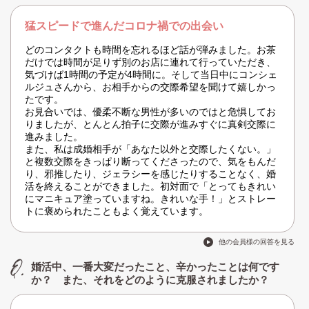
猛スピードで進んだコロナ禍での出会い
どのコンタクトも時間を忘れるほど話が弾みました。お茶
だけでは時間が足りず別のお店に連れて行っていただき、
気づけば1時間の予定が4時間に。そして当日中にコンシェ
ルジュさんから、お相手からの交際希望を聞けて嬉しかっ
たです。
お見合いでは、優柔不断な男性が多いのではと危惧してお
りましたが、とんとん拍子に交際が進みすぐに真剣交際に
進みました。
また、私は成婚相手が「あなた以外と交際したくない。」
と複数交際をきっぱり断ってくださったので、気をもんだ
り、邪推したり、ジェラシーを感じたりすることなく、婚
活を終えることができました。初対面で「とってもきれい
にマニキュア塗っていますね。きれいな手！」とストレー
トに褒められたこともよく覚えています。
他の会員様の回答を見る
婚活中、一番大変だったこと、辛かったことは何です
か？ また、それをどのように克服されましたか？