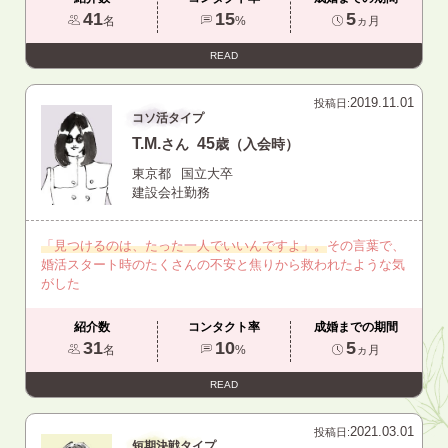
41
15
5
名
%
ヵ月
READ
2019.11.01
投稿日:
コソ活タイプ
T.M.
45
さん
歳（入会時）
東京都
国立大卒
建設会社勤務
「見つけるのは、たった一人でいいんですよ」。
その言葉で、
婚活スタート時のたくさんの不安と焦りから救われたような気
がした
紹介数
コンタクト率
成婚までの期間
31
10
5
名
%
ヵ月
READ
2021.03.01
投稿日:
短期決戦タイプ