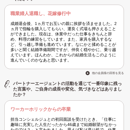
職業婦人退職し、花嫁修行中
成婚退会後、1ヵ月でお互いの親に挨拶を済ませました。2
ヵ月で指輪を購入してもらい、運良く式場も押さえること
ができました。現在は、休業中だった仕事をきちんと辞
め、料理の練習をしています。また、家具を購入するな
ど、引っ越し準備も進めています。なにかと揉めることが
多いと聞く結婚準備期間ですが、仲良く穏やかに、乗り越
えています。ほんわか、これからの結婚生活もこのように
進んでいくのかなあと思います。
他の会員様の回答を見る
パートナーエージェントの活動を通じて一番印象に残っ
た言葉や、ご自身の成長や変化、気づきなどはありまし
たか？
ワーカーホリックからの卒業
担当コンシェルジュとの初回面談を受けたとき、「仕事に
趣味に充実した人生だったから46歳まで結婚願望がなかっ
たのでは？」と言われました。思えば私は凝り性で、仕事