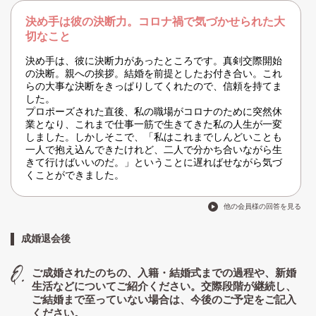
決め手は彼の決断力。コロナ禍で気づかせられた大
切なこと
決め手は、彼に決断力があったところです。真剣交際開始
の決断。親への挨拶。結婚を前提としたお付き合い。これ
らの大事な決断をきっぱりしてくれたので、信頼を持てま
した。
プロポーズされた直後、私の職場がコロナのために突然休
業となり、これまで仕事一筋で生きてきた私の人生が一変
しました。しかしそこで、「私はこれまでしんどいことも
一人で抱え込んできたけれど、二人で分かち合いながら生
きて行けばいいのだ。」ということに遅ればせながら気づ
くことができました。
他の会員様の回答を見る
成婚退会後
ご成婚されたのちの、入籍・結婚式までの過程や、新婚
生活などについてご紹介ください。交際段階が継続し、
ご結婚まで至っていない場合は、今後のご予定をご記入
ください。