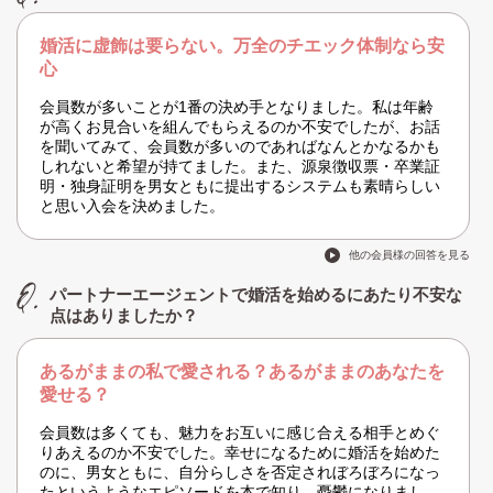
婚活に虚飾は要らない。万全のチエック体制なら安
心
会員数が多いことが1番の決め手となりました。私は年齢
が高くお見合いを組んでもらえるのか不安でしたが、お話
を聞いてみて、会員数が多いのであればなんとかなるかも
しれないと希望が持てました。また、源泉徴収票・卒業証
明・独身証明を男女ともに提出するシステムも素晴らしい
と思い入会を決めました。
他の会員様の回答を見る
パートナーエージェントで婚活を始めるにあたり不安な
点はありましたか？
あるがままの私で愛される？あるがままのあなたを
愛せる？
会員数は多くても、魅力をお互いに感じ合える相手とめぐ
りあえるのか不安でした。幸せになるために婚活を始めた
のに、男女ともに、自分らしさを否定されぼろぼろになっ
たというようなエピソードを本で知り、憂鬱になりまし