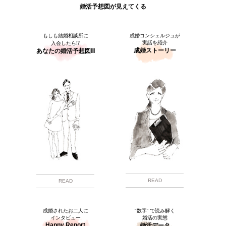
婚活予想図が見えてくる
もしも結婚相談所に
成婚コンシェルジュが
実話を紹介
入会したら⁉
成婚ストーリー
あなたの婚活予想図Ⅲ
READ
READ
成婚されたお二人に
"数字” で読み解く
インタビュー
婚活の実態
Happy Report
婚活データ