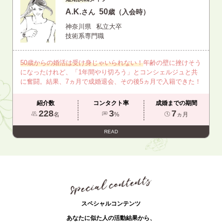
A.K.
50
さん
歳（入会時）
神奈川県
私立大卒
技術系専門職
50歳からの婚活は受け身じゃいられない！
年齢の壁に挫けそう
になったけれど、「1年間やり切ろう」とコンシェルジュと共
に奮闘。結果、7ヵ月で成婚退会、その後5ヵ月で入籍できた！
紹介数
コンタクト率
成婚までの期間
228
3
7
名
%
ヵ月
READ
スペシャルコンテンツ
あなたに似た人の活動結果から、