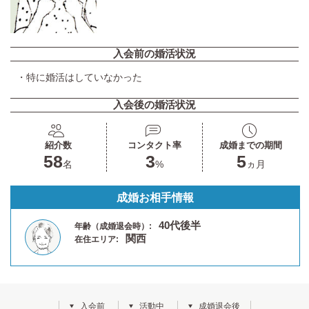
入会前の婚活状況
・特に婚活はしていなかった
入会後の婚活状況
紹介数
コンタクト率
成婚までの期間
58
3
5
名
%
ヵ月
成婚お相手情報
40代後半
年齢（成婚退会時）:
関西
在住エリア:
入会前
活動中
成婚退会後