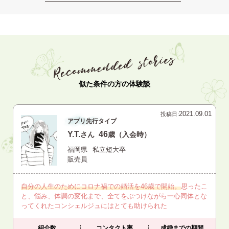
似た条件の方の体験談
2021.09.01
投稿日:
アプリ先行タイプ
Y.T.
46
さん
歳（入会時）
福岡県
私立短大卒
販売員
自分の人生のためにコロナ禍での婚活を46歳で開始。
思ったこ
と、悩み、体調の変化まで、全てをぶつけながら一心同体とな
ってくれたコンシェルジュにはとても助けられた
紹介数
コンタクト率
成婚までの期間