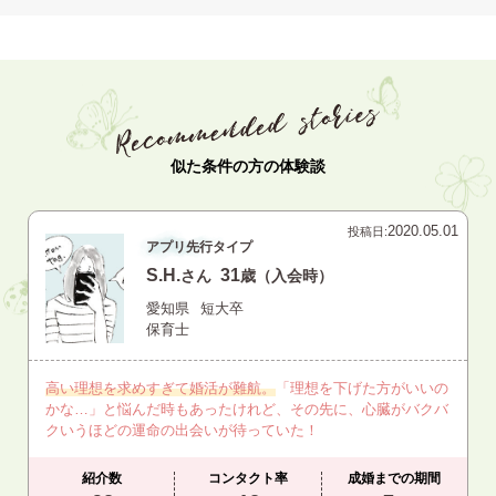
似た条件の方の体験談
2020.05.01
投稿日:
アプリ先行タイプ
S.H.
31
さん
歳（入会時）
愛知県
短大卒
保育士
高い理想を求めすぎて婚活が難航。
「理想を下げた方がいいの
かな…」と悩んだ時もあったけれど、その先に、心臓がバクバ
クいうほどの運命の出会いが待っていた！
紹介数
コンタクト率
成婚までの期間