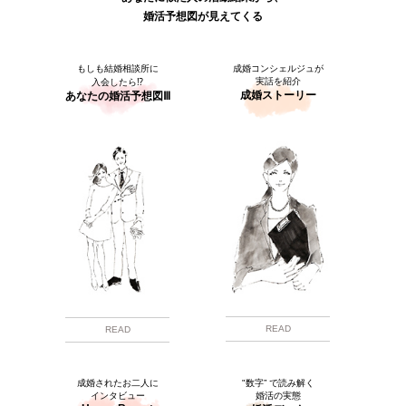
婚活予想図が見えてくる
もしも結婚相談所に
成婚コンシェルジュが
実話を紹介
入会したら⁉
成婚ストーリー
あなたの婚活予想図Ⅲ
READ
READ
成婚されたお二人に
"数字” で読み解く
インタビュー
婚活の実態