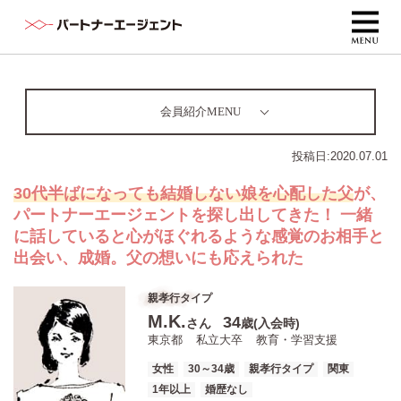
会員紹介MENU
投稿日:
2020.07.01
30代半ばになっても結婚しない娘を心配した父
が、
パートナーエージェントを探し出してきた！ 一緒
に話していると心がほぐれるような感覚のお相手と
出会い、成婚。父の想いにも応えられた
親孝行タイプ
M.K.
34
さん
歳(入会時)
東京都
私立大卒
教育・学習支援
女性
30～34歳
親孝行タイプ
関東
1年以上
婚歴なし