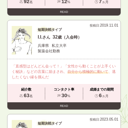
92
12
7
名
%
ヵ月
READ
2019.11.01
投稿日:
短期決戦タイプ
I.I.
32
さん
歳（入会時）
兵庫県
私立大卒
製薬会社勤務
「直感型はどんどん会って！」「女性から動くことが上手くい
く秘訣」などの言葉に励まされ、
自分から積極的に動いて
、逃
したくない縁を掴んだ
紹介数
コンタクト率
成婚までの期間
63
30
6
名
%
ヵ月
READ
2023.05.01
投稿日:
短期決戦タイプ