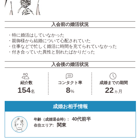
入会前の婚活状況
・特に婚活はしていなかった
・親御様から結婚について心配されていた
・仕事などで忙しく婚活に時間を充てられていなかった
・付き合っていた異性と別れたばかりだった
入会後の婚活状況
紹介数
コンタクト率
成婚までの期間
154
8
22
名
%
ヵ月
成婚お相手情報
40代前半
年齢（成婚退会時）:
関東
在住エリア: