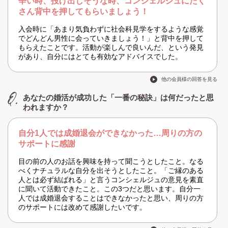
辛い時、投げ出しそうな時、コンシェルジュにたく
さん背中を押してもらいましょう！
入会時に「あまり気負わずに社会科見学をするような感覚
でどんどん男性に会っていきましょう！」と背中を押して
もらえたことです。活動が楽しんで良いんだ、という発見
があり、自分にはとても有効なアドバイスでした。
他の会員様の回答を見る
あなたの婚活が成功した「一番の秘訣」は何だったと思
われますか？
自分1人では成婚退会ができなかった…周りの方の
サポートに感謝
目の前の人のお話を興味を持って聞こうとしたこと。なる
べくナチュラルな自分を出そうとしたこと。「ご縁のある
人とは必ず結ばれる」と言うコンシェルジュの意見を素直
に聞いて活動できたこと。この3つだと思います。自分一
人では成婚退会することはできなかったと思い、周りの方
のサポートには改めて感謝したいです。