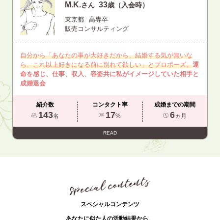
M.K.
33
さん
歳（入会時）
東京都
高専卒
販売コンサルティング
自分から「あなたの事が大好きだから、結婚する気が無いな
ら、これ以上好きになる前に別れて欲しい」とプロポーズ。
運
命を感じ、仕事、収入、容姿共に私がイメージしていた相手と
成婚退会
紹介数
コンタクト率
成婚までの期間
143
17
6
名
%
ヵ月
READ
スペシャルコンテンツ
あなたに似た人の活動結果から、