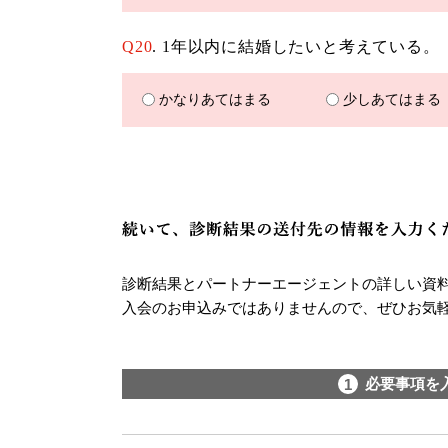
Q20
. 1年以内に結婚したいと考えている。
かなりあてはまる
少しあてはまる
診断結果とパートナーエージェントの詳しい資
入会のお申込みではありませんので、ぜひお気
1
必要事項を