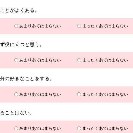
いことがよくある。
あまりあてはまらない
まったくあてはまらない
必ず役に立つと思う。
あまりあてはまらない
まったくあてはまらない
自分の好きなことをする。
あまりあてはまらない
まったくあてはまらない
することはない。
あまりあてはまらない
まったくあてはまらない