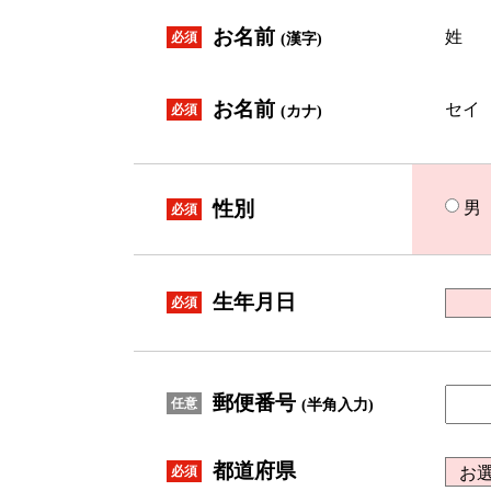
お名前
姓
必須
(漢字)
お名前
セイ
必須
(カナ)
性別
男
必須
生年月日
必須
郵便番号
任意
(半角入力)
都道府県
必須