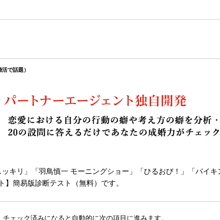
婚活で話題）
キリ」「羽鳥慎一 モーニングショー」「ひるおび！」「バイキングM
スメント】簡易版診断テスト（無料）です。
。チェック済みになると自動的に次の項目に進みます。