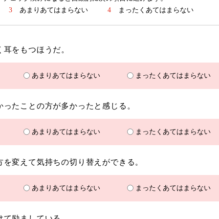
3
あまりあてはまらない
4
まったくあてはまらない
く耳をもつほうだ。
あまりあてはまらない
まったくあてはまらない
良かったことの方が多かったと感じる。
あまりあてはまらない
まったくあてはまらない
え方を変えて気持ちの切り替えができる。
あまりあてはまらない
まったくあてはまらない
けて励ましている。