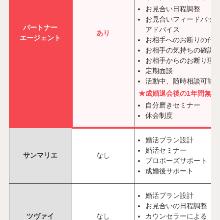
お見合い日程調整
お見合いフィードバック
パートナー
アドバイス
あり
エージェント
お相手へのお断りの代
お相手の気持ちの確認
お相手からのお断り理
定期面談
活動中、随時相談可能
★成婚退会後の1年間無料
自分磨きセミナー
休会制度
婚活プラン設計
婚活セミナー
サンマリエ
なし
プロポーズサポート
成婚後サポート
婚活プラン設計
お見合いの日程調整
ツヴァイ
なし
カウンセラーによる