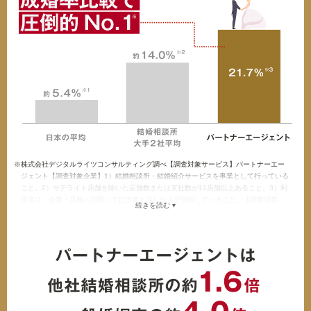
※株式会社デジタルライツコンサルティング調べ【調査対象サービス】パートナーエー
ジェント【調査対象企業】1）結婚相談所・結婚紹介サービスを事業として行っている
こと。2）サテライト店舗を除いた店舗数または支社数が11店舗以上あること。3）利
用者は、企業・店舗へ訪問して担当者と話した上で登録していること。【調査回答
続きを読む ▾
者】全国 男性22歳～69歳／女性20～69歳 現在・過去に結婚相談所・結婚紹介サー
ビスを利用したことがある人【調査手法】インターネットリサーチ【調査及び集計レ
ポーティング期間】2026年05月01日〜2026年05月08日【成婚率の定義】本調査にお
ける「成婚」とは婚約（結婚の意思を双方が確認し合えば成立）されたことを意味し
ます。※「成婚率」は、成婚数÷利用者数 で算出。