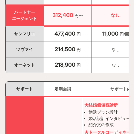
パートナー
312,400
なし
円〜
エージェント
477,400
11,000
サンマリエ
円
円/回
214,500
ツヴァイ
なし
円
218,900
オーネット
なし
円
サポート
定期面談
サポート内
★結婚価値観診断
婚活プラン設計
婚活設計インタビュー
紹介文の作成
★トータルコーディネー