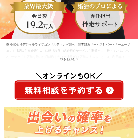
※ 株式会社デジタルライツコンサルティング調べ【調査対象サービス】パートナーエージ
ェント【調査対象企業】1）結婚相談所・結婚紹介サービスを事業として行っていること。
2）サテライト店舗を除いた店舗数または支社数が11店舗以上あること。3）利用者は、企
続きを読む ▾
業・店舗へ訪問して担当者と話した上で登録していること。【調査回答者】全国 男性22
歳～69歳／女性20～69歳 現在・過去に結婚相談所・結婚紹介サービスを利用したことが
ある人【調査手法】インターネットリサーチ【調査及び集計レポーティング期間】2026年
05月01日〜2026年05月08日【成婚率の定義】本調査における「成婚」とは婚約（結婚の
意思を双方が確認し合えば成立）されたことを意味します。※「成婚率」は、成婚数÷利用
者数 で算出。