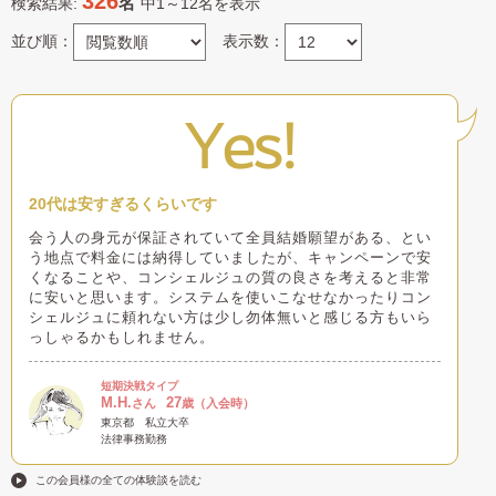
326
名
検索結果:
中1～12名を表示
並び順：
表示数：
Yes!
20代は安すぎるくらいです
会う人の身元が保証されていて全員結婚願望がある、とい
う地点で料金には納得していましたが、キャンペーンで安
くなることや、コンシェルジュの質の良さを考えると非常
に安いと思います。システムを使いこなせなかったりコン
シェルジュに頼れない方は少し勿体無いと感じる方もいら
っしゃるかもしれません。
短期決戦タイプ
M.H.
27
さん
歳（入会時）
東京都
私立大卒
法律事務勤務
この会員様の全ての体験談を読む