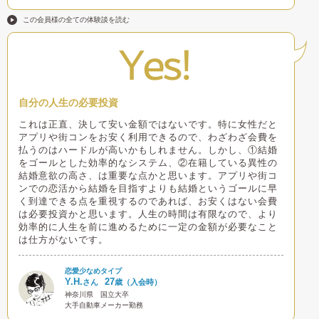
この会員様の全ての体験談を読む
Yes!
自分の人生の必要投資
これは正直、決して安い金額ではないです。特に女性だと
アプリや街コンをお安く利用できるので、わざわざ会費を
払うのはハードルが高いかもしれません。しかし、①結婚
をゴールとした効率的なシステム、②在籍している異性の
結婚意欲の高さ、は重要な点かと思います。アプリや街コ
ンでの恋活から結婚を目指すよりも結婚というゴールに早
く到達できる点を重視するのであれば、お安くはない会費
は必要投資かと思います。人生の時間は有限なので、より
効率的に人生を前に進めるために一定の金額が必要なこと
は仕方がないです。
恋愛少なめタイプ
Y.H.
27
さん
歳（入会時）
神奈川県
国立大卒
大手自動車メーカー勤務