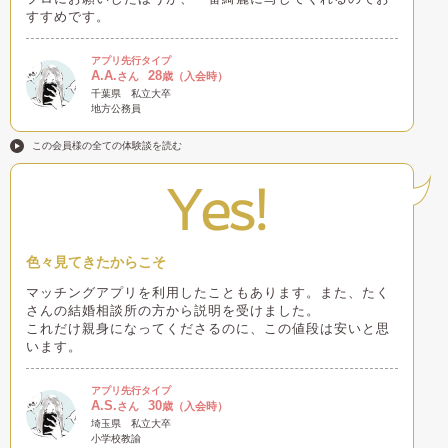
すすめです。
アプリ先行タイプ
A.A.
28
さん
歳（入会時）
千葉県
私立大卒
地方公務員
この会員様の全ての体験談を読む
Yes!
色々見てきたからこそ
マッチングアプリを利用したこともあります。また、たく
さんの結婚相談所の方から説明を受けました。
これだけ親身になってくださるのに、この値段は安いと思
います。
アプリ先行タイプ
A.S.
30
さん
歳（入会時）
埼玉県
私立大卒
小学校教諭