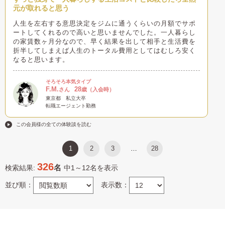
元が取れると思う
人生を左右する意思決定をジムに通うくらいの月額でサポ
ートしてくれるので高いと思いませんでした。一人暮らし
の家賃数ヶ月分なので、早く結果を出して相手と生活費を
折半してしまえば人生のトータル費用としてはむしろ安く
なると思います。
そろそろ本気タイプ
F.M.
28
さん
歳（入会時）
東京都
私立大卒
転職エージェント勤務
この会員様の全ての体験談を読む
1
2
3
28
…
326
名
検索結果:
中1～12名を表示
並び順：
表示数：