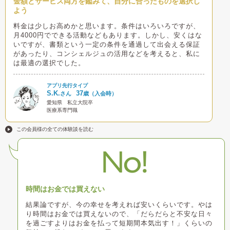
金額とサービス両方を鑑みて、自分に合ったものを選択し
よう
料金は少しお高めかと思います。条件はいろいろですが、
月4000円でできる活動などもあります。しかし、安くはな
いですが、書類という一定の条件を通過して出会える保証
があったり、コンシェルジュの活用などを考えると、私に
は最適の選択でした。
アプリ先行タイプ
S.K.
37
さん
歳（入会時）
愛知県
私立大院卒
医療系専門職
この会員様の全ての体験談を読む
No!
時間はお金では買えない
結果論ですが、今の幸せを考えれば安いくらいです。やは
り時間はお金では買えないので、「だらだらと不安な日々
を過ごすよりはお金を払って短期間本気出す！」くらいの