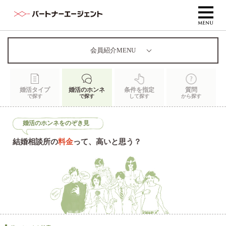
会員紹介MENU
婚活タイプ
婚活のホンネ
条件を指定
質問
で探す
で探す
して探す
から探す
婚活のホンネをのぞき見
結婚相談所の
料金
って、高いと思う？