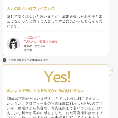
人との出会いはプライスレス
決して安くはないと思いますが、成婚退会したお相手と出
会えなかったと思うと入会して本当に良かったと心から思
います。
コソ活タイプ
Y.O.
47
さん
歳（入会時）
東京都
私立大卒
専門職
この会員様の全ての体験談を読む
Yes!
高いようで安い？ある程度かかるのは仕方ない
29歳以下割がたまたま使え、とてもお得に利用できまし
た。ただ、プロフィールの写真撮影に利用したPACのプラ
ンが、服選びから美容院、写真撮影まで着いているとはい
え、少し料金が高めに感じました。ただ写真撮影はやはり
プロにお願いしたほうが、一番綺麗に写してくれるのでお