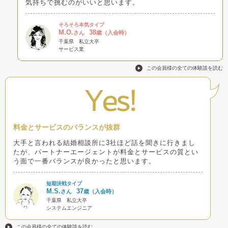
気持ちで挑むのがいいと思います。
そろそろ本気タイプ
M.O.
38
さん
歳（入会時）
千葉県
私立大卒
サービス業
この会員様の全ての体験談を読む
Yes!
料金とサービスのバランスが抜群
大手と言われる結婚相談所に3社ほど話を聞きに行きまし
たが、パートナーエージェントが料金とサービスの質とい
う面で一番バランスが良かったと思います。
短期決戦タイプ
M.S.
37
さん
歳（入会時）
千葉県
私立大卒
システムエンジニア
この会員様の全ての体験談を読む