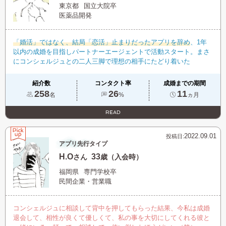
東京都
国立大院卒
医薬品開発
「婚活」ではなく、結局「恋活」止まりだったアプリを辞め
、1年
以内の成婚を目指しパートナーエージェントで活動スタート。まさ
にコンシェルジュとの二人三脚で理想の相手にたどり着いた
紹介数
コンタクト率
成婚までの期間
258
26
11
名
%
ヵ月
READ
2022.09.01
投稿日:
アプリ先行タイプ
H.O
33
さん
歳（入会時）
福岡県
専門学校卒
民間企業・営業職
コンシェルジュに相談して背中を押してもらった結果、今私は成婚
退会して、相性が良くて優しくて、私の事を大切にしてくれる彼と