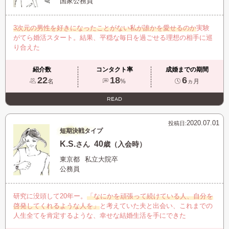
国家公務員
3次元の男性を好きになったことがない私が誰かを愛せるのか
実験
がてら婚活スタート。結果、平穏な毎日を過ごせる理想の相手に巡
り合えた
紹介数
コンタクト率
成婚までの期間
22
18
6
名
%
ヵ月
READ
2020.07.01
投稿日:
短期決戦タイプ
K.S.
40
さん
歳（入会時）
東京都
私立大院卒
公務員
研究に没頭して20年ー。
「なにかを頑張って続けている人、自分を
啓発してくれるような人を」
と考えていた夫と出会い、これまでの
人生全てを肯定するような、幸せな結婚生活を手にできた