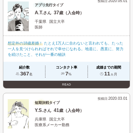
2020.05.01
投稿日:
アプリ先行タイプ
A.T.
37
さん
歳（入会時）
千葉県
国立大卒
医師
想定外の18歳差婚！
たとえ1万人に合わないと言われても、たった
一人を見つけられればそれで幸せになれる。地道に、愚直に、努力
を続けたこと、それが一番の秘訣
紹介数
コンタクト率
成婚までの期間
367
7
11
名
%
ヵ月
READ
2020.03.01
投稿日:
短期決戦タイプ
Y.S.
41
さん
歳（入会時）
兵庫県
国立大卒
医療系メーカー勤務