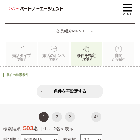
会員紹介MENU
婚活タイプ
婚活のホンネ
条件を指定
質問
で探す
で探す
して探す
から探す
現在の検索条件
条件を再設定する
1
2
3
42
…
503
名
検索結果:
中1～12名を表示
並び順：
表示数：