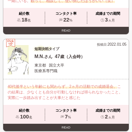
一緒にいる。
頼って、相談して、使い倒したほうがいい（笑）
紹介数
コンタクト率
成婚までの期間
18
22
3
名
%
ヵ月
READ
2022.01.05
投稿日:
短期決戦タイプ
M.N.
47
さん
歳（入会時）
東京都
国立大卒
医療系専門職
40代後半という年齢にも関わらず、2ヵ月の活動での成婚退会。
こ
の結果は、少なくとも自分が行動しなければ得られなかったこと。
実際に一歩踏み出すことが大事だと感じた
紹介数
コンタクト率
成婚までの期間
100
7
2
名
%
ヵ月
READ