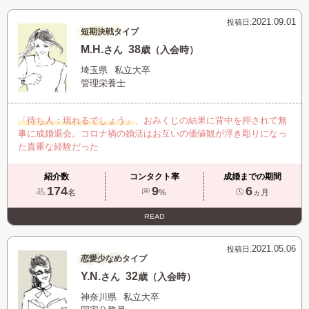
2021.09.01
投稿日:
短期決戦タイプ
M.H.
38
さん
歳（入会時）
埼玉県
私立大卒
管理栄養士
「待ち人：現れるでしょう」
、おみくじの結果に背中を押されて無
事に成婚退会。コロナ禍の婚活はお互いの価値観が浮き彫りになっ
た貴重な経験だった
紹介数
コンタクト率
成婚までの期間
174
9
6
名
%
ヵ月
READ
2021.05.06
投稿日:
恋愛少なめタイプ
Y.N.
32
さん
歳（入会時）
神奈川県
私立大卒