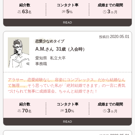
紹介数
コンタクト率
成婚までの期間
63
5
3
名
%
ヵ月
READ
2020.05.01
投稿日:
恋愛少なめタイプ
A.M.
31
さん
歳（入会時）
愛知県
私立大卒
事務職
アラサー、恋愛経験なし、容姿にコンプレックス。だから結婚なん
て無理…。
そう思っていた私が「絶対結婚できます」の一言に勇気
づけられて無事に成婚退会。ちゃんと結婚できた！
紹介数
コンタクト率
成婚までの期間
70
10
3
名
%
ヵ月
READ