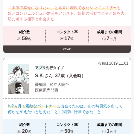
「本気で幸せになりたい」と素直に表現できたシングルマザー
を、
娘とコンシェルジュが婚活をアシスト。短期の活動で自分と娘を大
切に考える相手と出会えた
紹介数
コンタクト率
成婚までの期間
59
17
7
名
%
ヵ月
READ
2019.11.01
投稿日:
アプリ先行タイプ
S.K.
37
さん
歳（入会時）
愛知県
私立大院卒
医療系専門職
約2ヵ月で素敵なパートナーに
出会えたのは、あの時勇気を出して
何かを変えたいと思えたこと、実際に行動できたこと
紹介数
コンタクト率
成婚までの期間
20
50
3
名
%
ヵ月