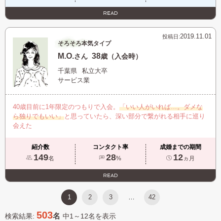
READ
2019.11.01
投稿日:
そろそろ本気タイプ
M.O.
38
さん
歳（入会時）
千葉県
私立大卒
サービス業
40歳目前に1年限定のつもりで入会。
「いい人がいれば…。ダメな
ら独りでもいい」
と思っていたら、深い部分で繋がれる相手に巡り
会えた
紹介数
コンタクト率
成婚までの期間
149
28
12
名
%
ヵ月
READ
1
2
3
42
…
503
名
検索結果:
中1～12名を表示