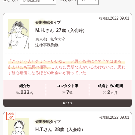
2022.09.01
投稿日:
短期決戦タイプ
M.H.
27
さん
歳（入会時）
東京都
私立大卒
法律事務勤務
「こういう人と会えたらいいな…」と思う条件に全て当てはまる、
あまりにも理想の相手。
こんなに完璧な人がいるわけないと、思わ
ず疑心暗鬼になるほどの出会いが待っていた
紹介数
コンタクト率
成婚までの期間
233
7
2
名
%
ヵ月
READ
2022.09.01
投稿日:
短期決戦タイプ
H.T.
28
さん
歳（入会時）