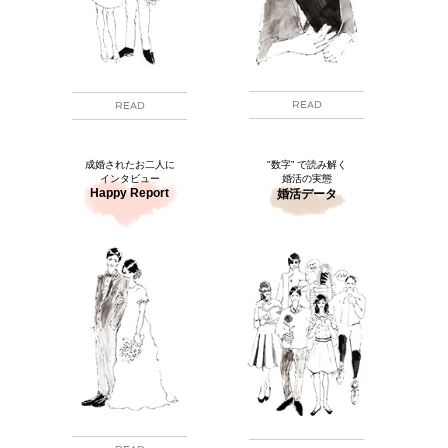
READ
READ
成婚されたお二人に
"数字” で読み解く
インタビュー
婚活の実態
Happy Report
婚活データ