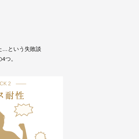
た…という失敗談
4つ。
CK 2 ───