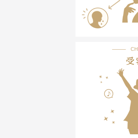
──── CH