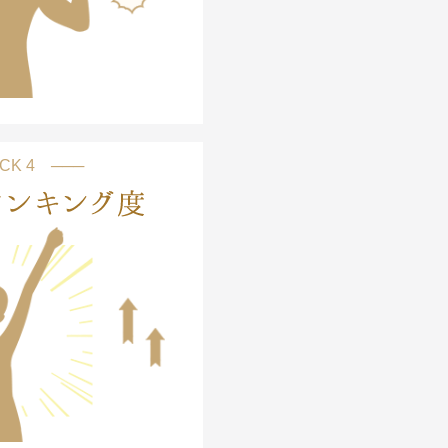
CK 4 ───