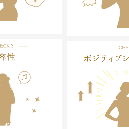
ECK 3 ───
──── CHE